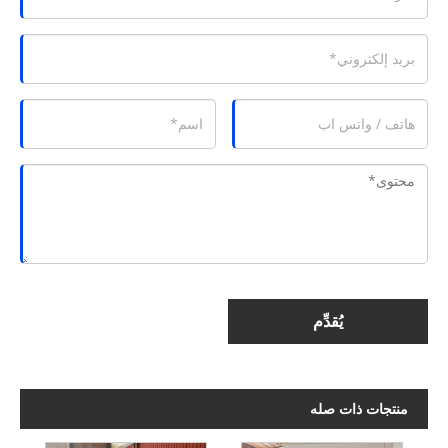
يُقدِّم
منتجات ذات صله