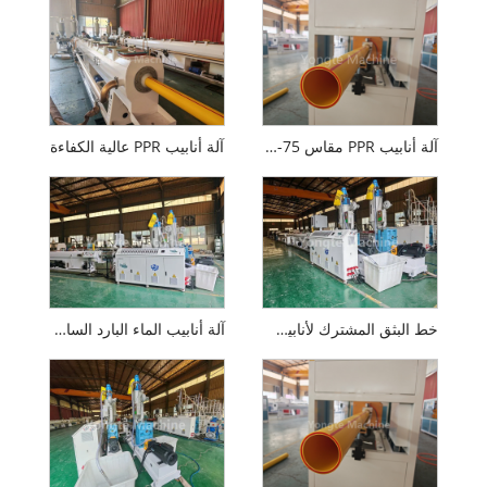
آلة أنابيب PPR مقاس 75-160 مم معتمدة من CE
آلة أنابيب PPR عالية الكفاءة
خط البثق المشترك لأنابيب PPR بثلاث طبقات
آلة أنابيب الماء البارد الساخن PPR