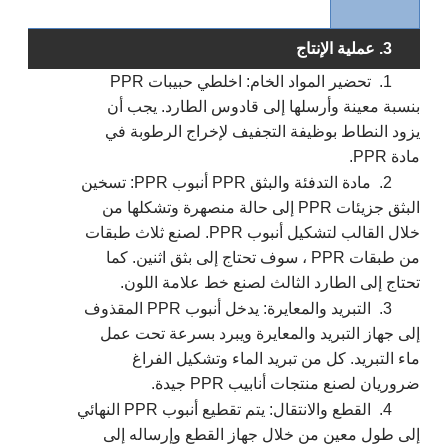
3. عملية الإنتاج
1.
تحضير المواد الخام: اخلطي حبيبات PPR
بنسبة معينة وأرسلها إلى قادوس الطارد. يجب أن
يزود النطاط بوظيفة التجفيف لإخراج الرطوبة في
مادة PPR.
2.
مادة التدفئة والبثق PPR أنبوب PPR: تسخين
البثق جزيئات PPR إلى حالة منصهرة وتشكلها من
خلال القالب لتشكيل أنبوب PPR. لصنع ثلاث طبقات
من طبقات PPR ، سوف تحتاج إلى بثق اثنين. كما
تحتاج إلى الطارد الثالث لصنع خط علامة اللون.
3.
التبريد والمعايرة: يدخل أنبوب PPR المقذوف
إلى جهاز التبريد والمعايرة ويبرد بسرعة تحت عمل
ماء التبريد. كل من تبريد الماء وتشكيل الفراغ
ضروريان لصنع منتجات أنابيب PPR جيدة.
4.
القطع والانتقال: يتم تقطيع أنبوب PPR النهائي
إلى طول معين من خلال جهاز القطع وإرساله إلى