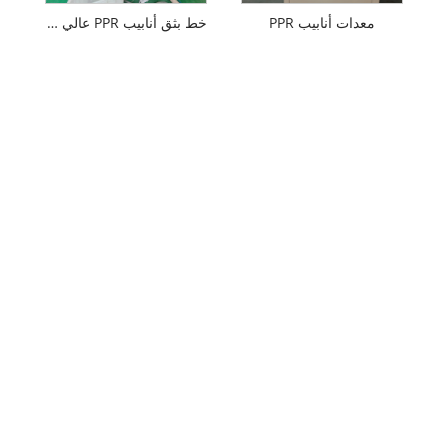
معدات أنابيب PPR
خط بثق أنابيب PPR عالي السرعة