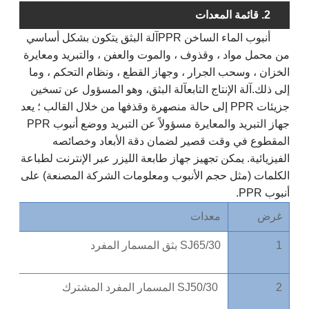
2. قائمة المعدات
أنبوب الماء الساخن PPR
آلة البثق
يتكون بشكل أساسي
من محمل مواد ، وقذوف ، والموت والعفن ، والتبريد ومعايرة
الخزان ، وسحب الجرار ، وجهاز القطع ، ونظام التحكم ، وما
إلى ذلك.
آلة الإنتاج
التابع
آلة البثق
، وهو المسؤول عن تسخين
جزيئات PPR إلى حالة منصهرة وقذفها من خلال القالب ؛ يعد
جهاز التبريد والمعايرة مسؤولاً عن التبريد ووضع أنبوب PPR
المقطوع في وقت قصير لضمان دقة الأبعاد وخصائصه
الفيزيائية. يمكن تجهيز جهاز طابعة الليزر عبر الإنترنت لطباعة
الكلمات (مثل حجم الأنبوب ومعلومات الشركة المصنعة) على
أنبوب PPR.
غرض
معدات
1
SJ65/30 بثق المسمار المفرد
2
SJ50/30 المسمار المفرد المشترك