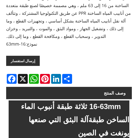
الساخنة من 16 إلى 63 ملم ، وهي مصممة خصيصًا لصنع طبقة متعددة
من أنابيب المياه الساخنة PPR عن طريق التكنولوجيا المشتركة ، وتتألف
آلة نقل أنابيب المياه الساخنة بشكل أساسي ، وتجهيزات القطع ، وما
إلى ذلك ، وتشغيل الجهاز ، ومواد البثق ، والموت ، والتبريد ، وخزان
التدوير ، وسحباب القطع ، ومكافحة القطع ، وما إلى ذلك.
نموذج:16-63mm
إرسال استفسار
acebook
WhatsApp
X
Pinterest
LinkedIn
Share
وصف المنتج
16-63mm ثلاثة طبقة أنبوب الماء
الساخن طبقة
آلة البثق التي صنعها
يونغت في الصين