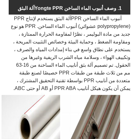
1. وصف أنبوب الماء الساخن Yongte PPR
آلة البثق
أنبوب الماء الساخن PPR
آلة البثق
يستخدم
لإنتاج PPR
(polypropylene عشوائي) أنبوب الماء الساخن. PPR هو نوع
جديد من مادة البوليمر ، نظرًا لمقاومة الحرارة الممتازة ،
ومقاومة الضغط ، وحماية البيئة وخصائص التثبيت المريحة ،
يستخدم على نطاق واسع في بناء إمدادات المياه والصرف ،
وتكييف الهواء ، وسلامة مياه الشرب الريفية وغيرها من
الحقول. تم تصميم آلة بثق أنابيب الماء الساخنة من 16-63
مم من ثلاث طبقة من طبقات PPR خصيصًا لصنع طبقة
متعددة من أنابيب PPR بواسطة تقنية التحقيق المشترك ،
يمكن أن يكون هيكل أنابيب PPR ABA أو AB أو حتى ABC.