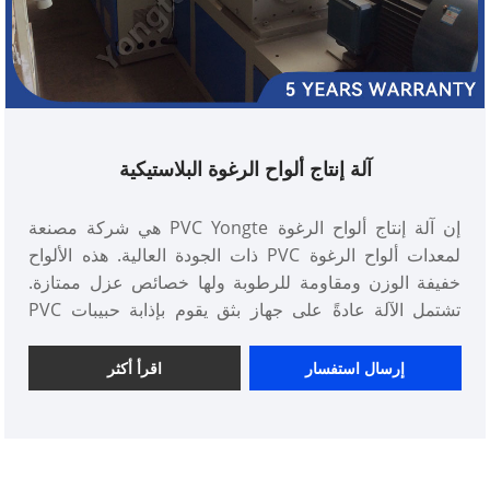
آلة إنتاج ألواح الرغوة البلاستيكية
إن آلة إنتاج ألواح الرغوة PVC Yongte هي شركة مصنعة
لمعدات ألواح الرغوة PVC ذات الجودة العالية. هذه الألواح
خفيفة الوزن ومقاومة للرطوبة ولها خصائص عزل ممتازة.
تشتمل الآلة عادةً على جهاز بثق يقوم بإذابة حبيبات PVC
وتشكيلها في ورقة متصلة. يتم بعد ذلك تمرير الورقة من خلال
نظام التبريد، حيث تتصلب وتكتسب سمكها النهائي. قد يتم
إرسال استفسار
اقرأ أكثر
تضمين معدات إضافية للنقش والتشذيب وعمليات التشطيب
الأخرى. تُستخدم هذه الآلات بشكل شائع في إنتاج اللافتات
وشاشات العرض والتطبيقات الأخرى التي تتطلب مواد خفيفة
الوزن ومتينة ومقاومة للطقس.