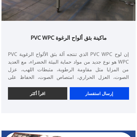
ماكينة بثق ألواح الرغوة PVC WPC
إن لوح PVC WPC الذي تنتجه آلة بثق الألواح الرغوية PVC
WPC هو نوع جديد من مواد حماية البيئة الخضراء، مع العديد
من المزايا مثل مقاومة الرطوبة، مثبطات اللهب، عزل
الصوت، العزل الحراري، امتصاص الصوت، الحفاظ على
الحرارة، مقاومة قوية دون تغيير. القدرة على الشيخوخة وما
إلى ذلك. يمكن استخدامه على نطاق واسع في زخرفة الجدران
إرسال استفسار
اقرأ أكثر
الساتر، والديكور الداخلي، ومواد التسقيف، وتزيين المصاعد،
ومترو الأنفاق، والسكك الحديدية عالية السرعة، وتقسيم
الحمام، والديكور الداخلي للسيارات الفاخرة والسفن وغيرها
من المجالات.