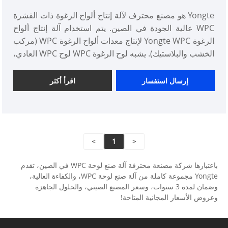
Yongte هو مصنع محترف لآلة إنتاج ألواح الرغوة ذات القشرة
WPC عالية الجودة في الصين. يتم استخدام آلة إنتاج ألواح
الرغوة Yongte WPC لإنتاج معدات ألواح الرغوة WPC (مركب
الخشب والبلاستيك). يشبه لوح الرغوة WPC لوح WPC العادي،
ولكنه يحتوي على كمية كبيرة من الغاز في حجمه، وله وزن
أخف وخصائص عزل أفضل. يتم استخدام ألواح الرغوة WPC
إرسال استفسار
اقرأ أكثر
بشكل شائع في صناعة الأثاث والبناء وصناعات السيارات،
مثل الأرضيات وألواح الجدران وألواح الأبواب وما إلى ذلك.
>
1
<
باعتبارها شركة مصنعة محترفة آلة صنع لوحة WPC في الصين، تقدم
Yongte مجموعة كاملة من آلة صنع لوحة WPC، والكفاءة العالية،
وضمان لمدة 3 سنوات، وسعر المصنع الصيني، والحلول الجاهزة
وعروض الأسعار المجانية المتاحة!