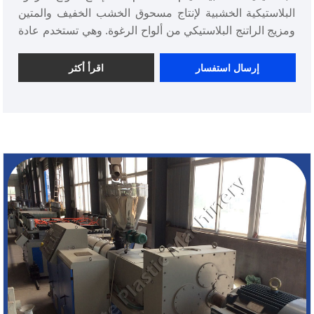
البلاستيكية الخشبية لإنتاج مسحوق الخشب الخفيف والمتين
ومزيج الراتنج البلاستيكي من ألواح الرغوة. وهي تستخدم عادة
في الأثاث والبناء والتغليف ومواد الديكور. تتكون آلة إنتاج ألواح
الرغوة البلاستيكية الخشبية من عدة أجزاء، مثل المحرض،
إرسال استفسار
اقرأ أكثر
الطارد، القالب، جهاز التحجيم، جهاز التبريد وآلة القطع.