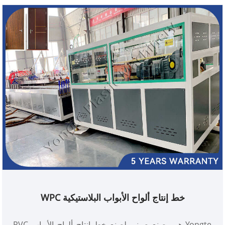
خط إنتاج ألواح الأبواب البلاستيكية WPC
Yongte هو مصنع صيني لصنع خط إنتاج ألواح الأبواب PVC