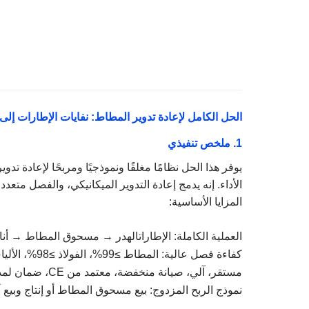
الحل الكامل لإعادة تدوير المطاط: نفايات الإطارات إلى
1.
ملخص تنفيذي
يوفر هذا الحل نظامًا مغلقًا ونموذجيًا ومربحًا لإعادة 
الأداء. إنه يدمج إعادة التدوير الميكانيكي، والفصل متعدد
المزايا الأساسية:
العملية الكاملة: الإطارات
الهدر
→ مسحوق المطاط → أنابيب
كفاءة فصل عالية: المطاط ≥99%، الفولاذ ≥98%، الألياف منزوعة بالكامل
مستقر، آلي، صيانة منخفضة، معتمد من CE، ضمان لمدة 3 سنوات
نموذج الربح المزدوج: بيع مسحوق المطاط أو إنتاج وبيع أ