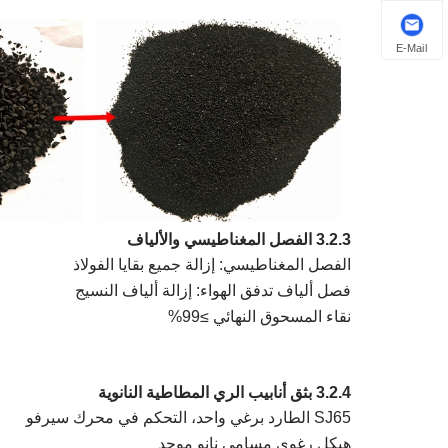
E-Mail
3.2.3 الفصل المغناطيسي والألياف
الفصل المغناطيسي: إزالة جميع بقايا الفولاذ
فصل ألياف تدفق الهواء: إزالة ألياف النسيج
نقاء المسحوق النهائي ≥99%
3.2.4 بثق أنابيب الري المطاطية النانوية
SJ65 الطارد برغي واحد، التحكم في محرك سيرفو
هيكل رغوي مسامي نانو موحد