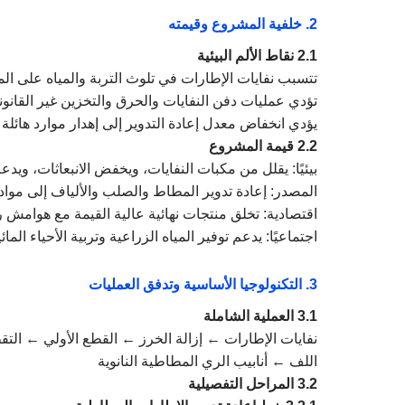
2.
خلفية المشروع وقيمته
2.1
نقاط الألم البيئية
تتسبب نفايات الإطارات في تلوث التربة والمياه على الم
تؤدي عمليات دفن النفايات والحرق والتخزين غير القا
يؤدي انخفاض معدل إعادة التدوير إلى إهدار موارد هائلة
2.2
قيمة المشروع
بيئيًا: يقلل من مكبات النفايات، ويخفض الانبعاثات، ويدعم
المصدر: إعادة تدوير المطاط والصلب والألياف إلى مواد ق
اقتصادية: تخلق منتجات نهائية عالية القيمة مع هوامش ر
اجتماعيًا: يدعم توفير المياه الزراعية وتربية الأحياء الم
3.
التكنولوجيا الأساسية وتدفق العمليات
3.1
العملية الشاملة
نفايات الإطارات ← إزالة الخرز ← القطع الأولي ← ا
اللف ← أنابيب الري المطاطية النانوية
3.2
المراحل التفصيلية