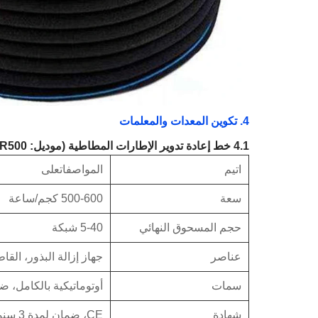
4.
تكوين المعدات والمعلمات
4.1
خط إعادة تدوير الإطارات المطاطية (موديل: RTR500)
I
تيم
المواصفات
على
سعة
500-600 كجم/ساعة
حجم المسحوق النهائي
5-40 شبكة
عناصر
جهاز إزالة البذور، الق
سمات
أوتوماتيكية بالكامل، 
شهادة
CE، ضمان لمدة 3 سنوات