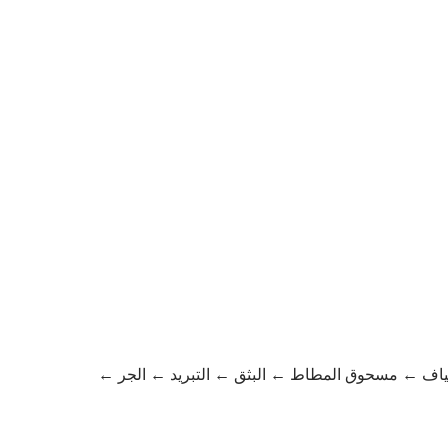
لياف ← مسحوق المطاط ← البثق ← التبريد ← الجر ←