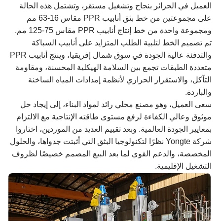
العميل في الجزائر بنجاح وتشغيل مستقر، وتشتمل هذه الحالة
على مجموعتين من خط بثق أنابيب PPR مقاس 16-63 مم
ومجموعة واحدة من خط إنتاج أنابيب PPR مقاس 75-125 مم.
تم تصميم الخط لتلبية الطلب المتزايد على أنابيب السباكة
والتدفئة عالية الجودة في سوق شمال إفريقيا، وينتج أنابيب PPR
متعددة الطبقات تجمع بين السلامة الهيكلية المحسنة، ومقاومة
التآكل، والاستقرار الحراري لأنظمة إمدادات المياه الساخنة
والباردة.
سعى العميل، وهو مصنع محلي رائد لمواد البناء، إلى إيجاد حل
موثوق وعالي الكفاءة لرفع مستوى طاقته الإنتاجية مع الالتزام
بمعايير الجودة العالمية. وبعد تقييم العديد من الموردين، اختاروا
شركة Yongte نظرًا لتكنولوجيا البثق التي أثبتت جدواها، والحلول
المخصصة، والدعم القوي لما بعد البيع المصمم خصيصًا لظروف
التشغيل الإقليمية.