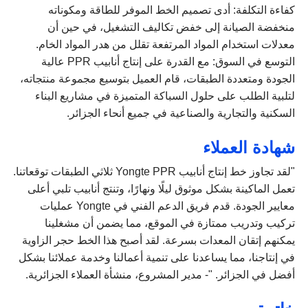
كفاءة التكلفة: أدى تصميم الخط الموفر للطاقة ومكوناته
منخفضة الصيانة إلى خفض تكاليف التشغيل، في حين أن
معدلات استخدام المواد المرتفعة تقلل من هدر المواد الخام.
التوسع في السوق: مع القدرة على إنتاج أنابيب PPR عالية
الجودة ومتعددة الطبقات، قام العميل بتوسيع مجموعة منتجاته،
لتلبية الطلب على حلول السباكة المتميزة في مشاريع البناء
السكنية والتجارية والصناعية في جميع أنحاء الجزائر.
شهادة العملاء
"لقد تجاوز خط إنتاج أنابيب Yongte PPR ثلاثي الطبقات توقعاتنا.
تعمل الماكينة بشكل موثوق ليلًا ونهارًا، وتنتج أنابيب تلبي أعلى
معايير الجودة. قدم فريق الدعم الفني في Yongte عمليات
تركيب وتدريب ممتازة في الموقع، مما يضمن أن مشغلينا
يمكنهم إتقان المعدات بسرعة. لقد أصبح هذا الخط حجر الزاوية
في إنتاجنا، مما يساعدنا على تنمية أعمالنا وخدمة عملائنا بشكل
أفضل في الجزائر. "- مدير المشروع، منشأة العملاء الجزائرية.