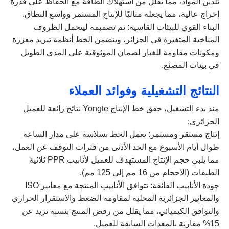
تلدين المواد، مما يقلل من استهلاك الطاقة مع الحفاظ على قدرة
إخراج عالية، مما يجعله مثاليًا للإنتاج المستمر وواسع النطاق.
البناء القوي للبيئات القاسية: تم تصميمه ليتحمل الظروف
المناخية المتغيرة في الجزائر، ويتضمن الخط أنظمة تبريد معززة
ومكونات مقاومة للغبار لضمان الموثوقية على المدى الطويل
في بيئات المصنع.
النتائج التشغيلية وفوائد العملاء
منذ بدء التشغيل، حقق خط الإنتاج Yongte نتائج رائعة للعميل
الجزائري:
إنتاج مستقر ومستمر: يعمل الخط بسلاسة على مدار الساعة
طوال أيام الأسبوع مع الحد الأدنى من فترات التوقف عن العمل،
مما يلبي حجم الإنتاج المستهدف للعميل لأنابيب PPR ثلاثية
الطبقات (الأحجام من 16 مم إلى 125 مم).
جودة الأنابيب الفائقة: تتوافق الأنابيب المنتجة مع معايير ISO
والمعايير الجزائرية المحلية لمقاومة الضغط والاستقرار الحراري
والتوافق الكيميائي، مما يقلل من رفض المنتج بنسبة تزيد عن
15% مقارنة بالمعدات السابقة للعميل.