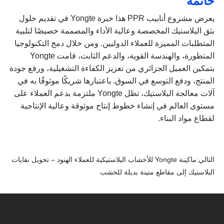
خاتمة
يعرض مشروع أنابيب PPR هذا خبرة Yongte في تقديم حلول
بثق البلاستيك المخصصة وعالية الأداء والمصممة خصيصًا لتلبية
المتطلبات المميزة للعملاء الدوليين. ومن خلال دمج التكنولوجيا
المتطورة، والهندسة القوية، والدعم الثابت، قامت Yongte
بتمكين العميل الجزائري من تعزيز الكفاءة التشغيلية، ورفع جودة
المنتج، ودفع التوسع في السوق. باعتبارها شريكًا موثوقًا به في
آلات معالجة البلاستيك، تظل Yongte ملتزمة بدعم العملاء على
مستوى العالم في إنشاء خطوط إنتاج موثوقة وعالية الإنتاجية
لقطاع مواد البناء.
التالي:
ماكينة Yongte للأخشاب البلاستيكية للعملاء الهنود – تحويل نفايات
البلاستيك إلى مقاطع متينة بديلة للخشب