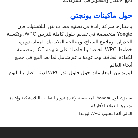
دفع الابتكار والتطوير في الشركات.
حول ماكينات يونجتي
باعتبارها شركة رائدة في تصنيع معدات بثق البلاستيك، فإن
Yongte متخصصة في تقديم حلول كاملة للتزيين WPC، وتكسية
الجدران، وملامح السياج، ومعالجة البلاستيك المعاد تدويره.
خطوط WPC الخاصة بنا حاصلة على شهادة CE، ومصممة
لكفاءة الطاقة، ومدعومة بدعم شامل لما بعد البيع في جميع
أنحاء العالم.
لمزيد من المعلومات حول حلول بثق WPC لدينا، اتصل بنا اليوم.
سابق:
حلول Yongte المخصصة لإعادة تدوير النفايات البلاستيكية وإعادة
تدويرها للعملاء الأفارقة
التالي:
آلة التحبيب WPC لبولندا