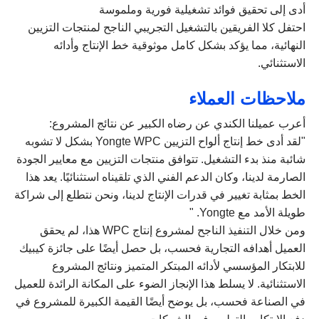
أدى إلى تحقيق فوائد تشغيلية فورية وملموسة
احتفل كلا الفريقين بالتشغيل التجريبي الناجح لمنتجات التزيين
النهائية، مما يؤكد بشكل كامل موثوقية خط الإنتاج وأدائه
الاستثنائي.
ملاحظات العملاء
أعرب عميلنا الكندي عن رضاه الكبير عن نتائج المشروع:
"لقد أدى خط إنتاج ألواح التزيين Yongte WPC بشكل لا تشوبه
شائبة منذ بدء التشغيل. تتوافق منتجات التزيين مع معايير الجودة
الصارمة لدينا، وكان الدعم الفني الذي تلقيناه استثنائيًا. يعد هذا
الخط بمثابة تغيير في قدرات الإنتاج لدينا، ونحن نتطلع إلى شراكة
طويلة الأمد مع Yongte. "
ومن خلال التنفيذ الناجح لمشروع إنتاج WPC هذا، لم يحقق
العميل أهدافه التجارية فحسب، بل حصل أيضًا على جائزة كيبيك
للابتكار المؤسسي لأدائه المبتكر المتميز ونتائج المشروع
الاستثنائية. لا يسلط هذا الإنجاز الضوء على المكانة الرائدة للعميل
في الصناعة فحسب، بل يوضح أيضًا القيمة الكبيرة للمشروع في