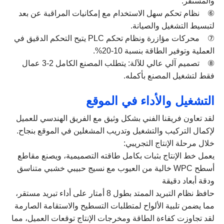
والمستقر.
⑥ نظام تحكم سهل الاستخدام مع إمكانيات المراقبة عن بعد
لتبسيط التشغيل والصيانة.
⑦ محركات مؤازرة ونظام تحكم PLC يتيح التحكم الدقيق في
العملية وتوفير الطاقة بنسبة 10-20%.
⑧ تصميم آلي عالي للآلة: يتطلب المصنع الكامل 2-3 عمال
فقط لتشغيل المصنع بأكمله.
التشغيل والأداء في الموقع
لقد تعاون فريقنا الفني بشكل وثيق مع الفريق الهندسي للعميل
لإكمال التركيب والتشغيل وتدريب المشغلين في الموقع بنجاح.
خلال مرحلة الإنتاج التجريبي:
يعمل خط الإنتاج بثبات بكامل طاقته التصميمية، ويصنع مقاطع
أسطح WPC خالية من العيوب مع نسيج حبيبي خشبي متناسق
ودقة أبعاد دقيقة
حافظ نظام التبريد الممتد بطول 8 أمتار على أداء تبريد مستقر،
مما يضمن تلبية الألواح لمتطلبات التسطيح والاستقامة الصارمة
لقد تجاوزت كفاءة الطاقة ومخرجات الإنتاج توقعات العميل، مما