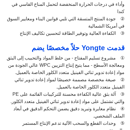
وأداء في درجات الحرارة المنخفضة لتحمل المناخ القاسي في
كندا
② جودة المنتج المتسقة التي تلبي قوانين البناء ومعايير السوق
في أمريكا الشمالية
③ الكفاءة العالية وتوفير الطاقة لتحسين تكاليف الإنتاج
قدمت Yongte حلاً مخصصًا يضم
① مشروع تسليم المفتاح - من خلط المواد والتحبيب إلى البثق
ومعالجة الأسطح - مما يتيح إنتاج التزيين WPC عالي الجودة من
مواد إعادة تدوير ثنائي الفينيل متعدد الكلور الخاصة بالعميل.
② صيغة مخصصة مصممة خصيصًا لمواد إعادة تدوير ثنائي
الفينيل متعدد الكلور الخاصة بالعميل.
③ آلة بثق عالية الكفاءة محسنة للتركيبات القائمة على PE
والتي تشتمل على مواد إعادة تدوير ثنائي الفينيل متعدد الكلور.
④ نظام معايرة وتبريد دقيق يضمن التحكم الدقيق في أبعاد
الملف الشخصي.
⑤ وحدات القطع والسحب الآلية تدعم الإنتاج المستمر