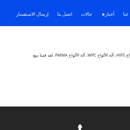
بيت
>
> ماكينة تصنيع الألواح البلاستيكية
عنا
أخبار
حالات
اتصل بنا
إرسال الاستفسار
Yongte هي شركة مصنعة محترفة لآلة الألواح البلاستيكية، مثل آلة الألواح البلاستيكية، آلة الألواح ABS، آلة الألواح PE، آلة الألواح PP، آلة الألواح HIPS، آلة الألواح WPC، آلة الألواح PMMA. لقد قمنا ببيع