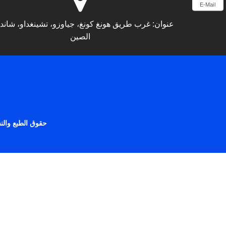
E-Mail
عنوان:
غرب طريق هونغ كونغ، جياوزو، تشينغداو، شاندو
الصين
حقوق الطبع والنشر © 2026 شركة تشينغداو يونغتي لتصنيع الآلات البلاستيكية 