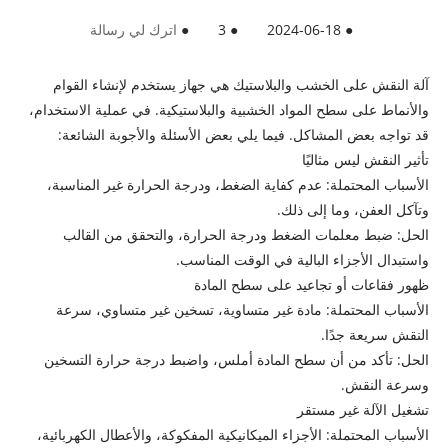
●
2024-06-18
●
3
●
اترك لي رسالة
آلة النقش على الخشب والبلاستيك هي جهاز يستخدم لإنشاء القوام
والأنماط على سطح المواد الخشبية والبلاستيكية. في عملية الاستخدام،
قد تواجه بعض المشاكل. فيما يلي بعض الأسئلة والأجوبة الشائعة:
تأثير النقش ليس مثاليًا
الأسباب المحتملة: عدم كفاية الضغط، ودرجة الحرارة غير المناسبة،
وتآكل العفن، وما إلى ذلك.
الحل: ضبط معلمات الضغط ودرجة الحرارة، والتحقق من القالب
واستبدال الأجزاء البالية في الوقت المناسب.
ظهور فقاعات أو تجاعيد على سطح المادة
الأسباب المحتملة: مادة غير متساوية، تسخين غير متساوي، سرعة
النقش سريعة جدًا.
الحل: تأكد من أن سطح المادة أملس، واضبط درجة حرارة التسخين
وسرعة النقش.
تشغيل الآلة غير مستقر
الأسباب المحتملة: الأجزاء الميكانيكية المفكوكة، والأعطال الكهربائية،