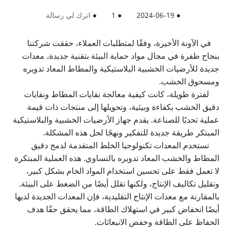
●
2024-06-19
●
1
●
اترك لي رسالة
في الآونة الأخيرة، وفقًا لمتطلبات العملاء، حققت شركتنا
بنجاح طفرة في مجال مواد حماية البيئة بتقنية جديدة، معدات
جديدة للأرضيات الخشبية البلاستيكية والمطاط المعاد تدويره
ومسحوق الخشب.
لفترة طويلة، كانت كيفية معالجة نفايات المطاط ونفايات
دقيق الخشب بكفاءة وبيئية، وتحويلها إلى منتجات ذات قيمة
عملية تحديًا للصناعة. يقدم جهاز الأرضيات الخشبية والبلاستيكية
المبتكر طريقة جديدة للتفكير ونهجًا لحل هذه المشكلة.
تستخدم المعدات تكنولوجيا الخلط المتقدمة لدمج دقيق
المطاط والخشب المعاد تدويره بالتساوي. هذه العملية المبتكرة
لا تعمل فقط على تحسين استخدام المواد الخام بشكل كبير،
وتقليل تكاليف الإنتاج، ولكنها تقلل أيضًا من الضغط على البيئة.
بالمقارنة مع معدات الإنتاج التقليدية، فإن المعدات الجديدة لديها
أيضًا انخفاض كبير في استهلاك الطاقة، مما يحقق حقًا هدف
الحفاظ على الطاقة وخفض الانبعاثات.