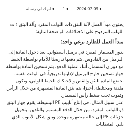
●
2024-07-03
●
1
●
اترك لي رسالة
يحتوي مبدأ العمل لآلة البثق ذات اللولب المفرد وآلة البثق ذات
اللولب المزدوج على الاختلافات الواضحة التالية:
مبدأ العمل للطارد برغي واحد:
يدور المسمار المفرد في برميل أسطواني. بعد دخول المادة إلى
البرميل من القادوس، يتم دفعها تدريجيًا للأمام بواسطة الخيط
مع دوران المسمار. أثناء عملية الدفع، يتم تسخين المادة بواسطة
جهاز تسخين خارج البرميل لإذابتها تدريجياً. في الوقت نفسه،
تخضع المادة للبثق والقص والاحتكاك للخيط اللولبي، وتكون
ملدنة ومختلطة. أخيرًا، يتم بثق المادة المنصهرة من خلال الرأس
وتموت تحت ضغط رأس المسمار.
على سبيل المثال، في إنتاج أنابيب PE البسيطة، يقوم جهاز البثق
ذو اللولب المفرد، من خلال الدفع المستمر والتلدين، بتحويل
جزيئات PE إلى حالة منصهرة موحدة وبثق شكل الأنبوب الذي
يلبي المتطلبات.