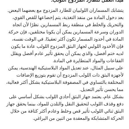
يتشابك المسماران اللولبيان للطارد المزدوج مع بعضهما البعض.
بعد دخول المادة من منفذ التغذية، يتم إخضاعها للقص القوي،
والتحريك والخلط في منطقة ربط المسمارين. نظرًا لأن اتجاه
الدوران وسرعة المسمارين يمكن أن يكونا مختلفين، فإن حركة
المادة في أخدود المسمار تكون أكثر تعقيدًا. في الوقت نفسه،
فإن الأخدود اللولبي لجهاز البثق المزدوج اللولب عادة ما يكون
لديه ختم أفضل، والذي يمكن أن يحقق تأثير عادم أفضل ويقلل
الفقاعات والمواد المتطايرة في المادة.
على سبيل المثال، عند تعديل المواد البلاستيكية الهندسية، يمكن
لأجهزة البثق ذات اللولب المزدوج أن تقوم بتوزيع الإضافات
المختلفة بالتساوي في المصفوفة البلاستيكية بشكل أكثر فعالية،
مما يحسن تأثير التعديل.
بشكل عام، يعتمد جهاز البثق أحادي اللولب بشكل أساسي على
دفع وقذف اللولب لتحقيق النقل والتلدن للمواد، بينما يحقق جهاز
البثق ثنائي اللولب تأثير قص وخلط وعادم أكثر كثافة من خلال
الحركة المتشابكة والمعقدة من اثنين من البراغي.