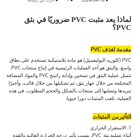
لماذا يعد مثبت PVC ضروريًا في بثق
PVC؟
مقدمة لقذف PVC
PVC (كلوريد البوليفينيل) هو مادة بلاستيكية تستخدم على نطاق
واسع، والبثق هو أحد العمليات الرئيسية في إنتاج منتجات PVC.
تتمثل عملية البثق في تسخين وإذابة راتينج PVC والمواد المضافة
المختلفة من خلال جهاز بثق، ثم تشكيلها من خلال قالب، وأخيرًا
تبريدها وتصلبها إلى منتجات بالشكل والحجم المطلوب. في هذه
العملية، تلعب المثبتات دورا حيويا.
التأثير
من المثبتات
1. الاستقرار الحراري
أثناء عملية بثق PVC، بسبب تأثير درجة الحرارة العالية والقوة