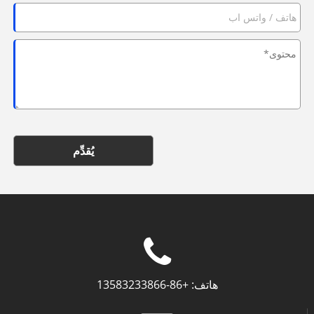
يُقدِّم
هاتف:
+86-13583233866