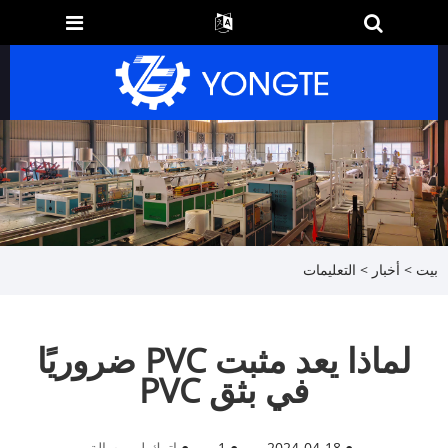
بيت
>
أخبار
>
التعليمات
لماذا يعد مثبت PVC ضروريًا
في بثق PVC
●
2024-04-18
●
1
●
اترك لي رسالة