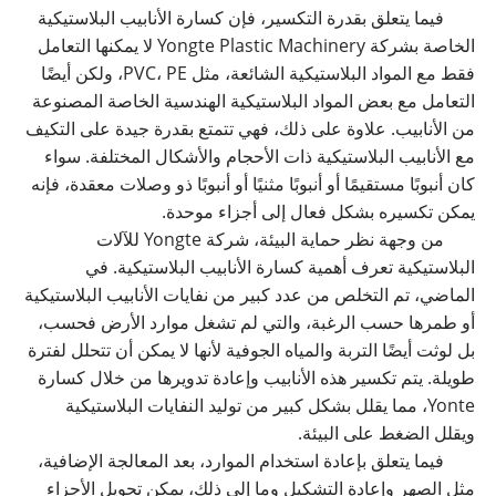
فيما يتعلق بقدرة التكسير، فإن كسارة الأنابيب البلاستيكية
الخاصة بشركة Yongte Plastic Machinery لا يمكنها التعامل
فقط مع المواد البلاستيكية الشائعة، مثل PVC، PE، ولكن أيضًا
التعامل مع بعض المواد البلاستيكية الهندسية الخاصة المصنوعة
من الأنابيب. علاوة على ذلك، فهي تتمتع بقدرة جيدة على التكيف
مع الأنابيب البلاستيكية ذات الأحجام والأشكال المختلفة. سواء
كان أنبوبًا مستقيمًا أو أنبوبًا مثنيًا أو أنبوبًا ذو وصلات معقدة، فإنه
يمكن تكسيره بشكل فعال إلى أجزاء موحدة.
من وجهة نظر حماية البيئة، شركة Yongte للآلات
البلاستيكية تعرف أهمية كسارة الأنابيب البلاستيكية. في
الماضي، تم التخلص من عدد كبير من نفايات الأنابيب البلاستيكية
أو طمرها حسب الرغبة، والتي لم تشغل موارد الأرض فحسب،
بل لوثت أيضًا التربة والمياه الجوفية لأنها لا يمكن أن تتحلل لفترة
طويلة. يتم تكسير هذه الأنابيب وإعادة تدويرها من خلال كسارة
Yonte، مما يقلل بشكل كبير من توليد النفايات البلاستيكية
ويقلل الضغط على البيئة.
فيما يتعلق بإعادة استخدام الموارد، بعد المعالجة الإضافية،
مثل الصهر وإعادة التشكيل وما إلى ذلك، يمكن تحويل الأجزاء