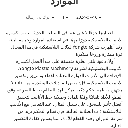
الموارد
●
2024-07-16
●
1
●
اترك لي رسالة
باعتبارها جزءًا لا غنى عنه في الصناعة الحديثة، تلعب كسارة
الأنابيب البلاستيكية دورًا مهمًا في استعادة الموارد وحماية البيئة.
وقد أظهرت شركة Yongte للآلات البلاستيكية في هذا المجال
قوة ممتازة وروحًا مبتكرة.
أولاً، دعونا نلقي نظرة متعمقة على مبدأ العمل لكسارة
الأنابيب البلاستيكية لشركة Yongte Plastic Machinery.
بالإضافة إلى الأدوات الدوارة المعتادة لقطع وتمزيق وتكسير
الأنابيب البلاستيكية، فإن بعض الموديلات المتقدمة من Yonte
مجهزة بأنظمة تحكم ذكية. يمكن لهذا النظام ضبط السرعة وقوة
القطع للأداة تلقائيًا وفقًا للمادة وصلابة خط الأنابيب لتحقيق
أفضل تأثير للسحق. على سبيل المثال، عند التعامل مع الأنابيب
البلاستيكية ذات الصلابة العالية، فإن نظام التحكم يزيد من
سرعة الدوران وقوة القطع للأداة، مما يضمن كفاءة التكسير
العالية.