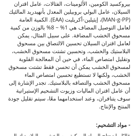
بيروكسيد الكومين، الألومينات، الفثالات، عامل اقتران
السيلان، عامل البولي بروبيلين المعدل بأنهيدريد المالئيك
(MAN-g-PP)، إيثيلين-أكريليت (EAA). الكمية العامة
لعامل التوصيل المضاف هي 1% ~ 8% بالوزن من كمية
مسحوق الخشب المضافة. على سبيل المثال، يمكن
لعامل اقتران السيلان تحسين الالتصاق بين مسحوق
البلاستيك والخشب، وتحسين تشتت مسحوق الخشب،
وتقليل امتصاص الماء، في حين أن المعالجة القلوية
لمسحوق الخشب يمكن أن تحسن فقط تشتت مسحوق
الخشب، ولكنها لا تستطيع تحسين امتصاص الماء
مسحوق الخشب والتصاقه بالبلاستيك. تجدر الإشارة إلى
أن عامل اقتران الماليات وزيوت التشحيم الإستيراتية
سوف يتنافران، وعند استخدامهما معًا، سيتم تقليل جودة
المنتج والإنتاج.
- مواد التشحيم:
غالبًا ما تحتاج المواد المركبة من الخشب والبلاستيك إلى