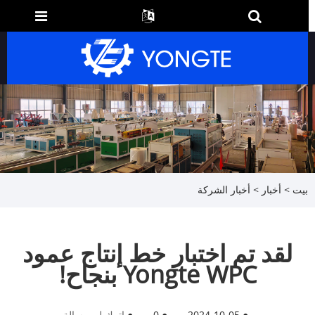
بيت
>
أخبار
>
أخبار الشركة
لقد تم اختبار خط إنتاج عمود
Yongte WPC بنجاح!
●
2024-10-05
●
0
●
اترك لي رسالة