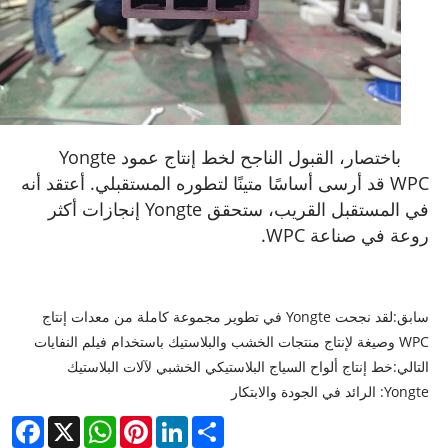
باختصار، القبول الناجح لخط إنتاج عمود Yongte
WPC قد أرسى أساسًا متينًا لتطوره المستقبلي. أعتقد أنه
في المستقبل القريب، ستحقق Yongte إنجازات أكثر
روعة في صناعة WPC.
سابق:
لقد نجحت Yongte في تطوير مجموعة كاملة من معدات إنتاج
WPC وصيغة لإنتاج منتجات الخشب والبلاستيك باستخدام فيلم النفايات
التالي:
خط إنتاج ألواح السياج البلاستيكي الخشبي لآلات البلاستيك
Yongte: الرائد في الجودة والابتكار
acebook
WhatsApp
X
Pinterest
LinkedIn
Share