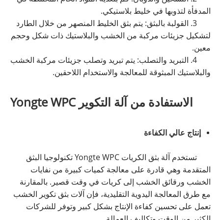
المدفأة لتذوبها في خليط بلاستيكي.
3. القولبة بالبثق: يتم بثق الخليط المنصهر من خلال الطارد
لتشكيل جزيئات مركبة من الخشب والبلاستيك ذات شكل وحجم
معين.
4. التبريد والتصلب: يتم تبريد وتصلب جزيئات مركبة الخشب
والبلاستيك المبثوقة للمعالجة والاستخدام اللاحقين.
الاستفادة من آلة التكوير Yongte WPC
إنتاج عالي الكفاءة
تستخدم آلة بثق الكريات Yongte WPC تكنولوجيا البثق
المتقدمة وهي قادرة على معالجة كميات كبيرة من نفايات
الخشب ورقائق الخشب إلى كريات في وقت قصير. بالمقارنة
مع طرق المعالجة اليدوية التقليدية، فإن آلات بثق تكوير الخشب
تعمل على تحسين كفاءة الإنتاج بشكل كبير وتوفر للشركات
الكثير من الوقت وتكاليف العمالة.