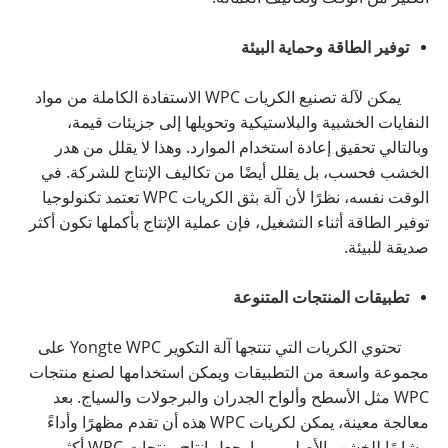
توفير الطاقة وحماية البيئة
يمكن لآلة تصنيع الكريات WPC الاستفادة الكاملة من مواد
النفايات الخشبية والبلاستيكية وتحويلها إلى جزيئات قيمة،
وبالتالي تحقيق إعادة استخدام الموارد. وهذا لا يقلل من هدر
الخشب فحسب، بل يقلل أيضًا من تكاليف الإنتاج للشركة. في
الوقت نفسه، نظرًا لأن آلة بثق الكريات WPC تعتمد تكنولوجيا
توفير الطاقة أثناء التشغيل، فإن عملية الإنتاج بأكملها تكون أكثر
صديقة للبيئة.
تطبيقات المنتجات المتنوعة
تحتوي الكريات التي تنتجها آلة التكوير Yongte WPC على
مجموعة واسعة من التطبيقات ويمكن استخدامها لصنع منتجات
WPC مثل الأسطح وألواح الجدران والبرجولات والسياج. بعد
معالجة معينة، يمكن لكريات WPC هذه أن تقدم مظهرًا وأداءً
مشابهًا للخشب الأصلي، مما يجعل إنتاج منتجات WPC أكثر