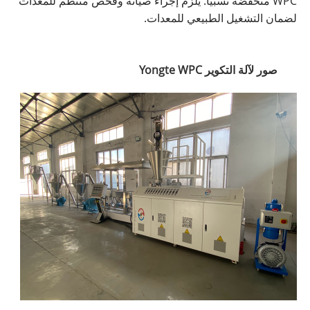
WPC منخفضة نسبياً. يلزم إجراء صيانة وفحص منتظم للمعدات
لضمان التشغيل الطبيعي للمعدات.
صور لآلة التكوير Yongte WPC