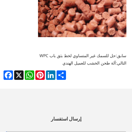
سابق:
حل للسمك غير المتساوي لخط بثق باب WPC
التالي:
آلة طحن الخشب للعميل الهندي
cebook
WhatsApp
X
Pinterest
LinkedIn
Share
إرسال استفسار