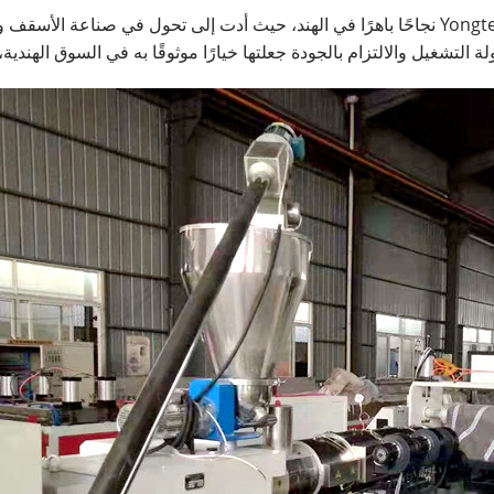
في الختام، حققت ماكينة صفائح السقف PVC من Yongte نجاحًا باهرًا في الهند، حيث أدت إلى ت
ة التشغيل والالتزام بالجودة جعلتها خيارًا موثوقًا به في السوق الهندية