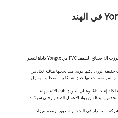
الهند، وهي دولة شاسعة ذات ظروف مناخية متنوعة، كانت دائمًا تبحث عن مواد بناء مبتكرة يمكنها تحمل قسوة بيئتها. لقد برزت آلة صفائح السقف PVC من Yongte كأداة لتغيير
تازة. هذه الملاءات خفيفة الوزن لكنها قوية، مما يجعلها مثالية لكل من
المرتفعة، جعلتها خيارًا شائعًا بين أصحاب المنازل
ا المتقدمة للآلة إنتاجًا ثابتًا وعالي الجودة. ثانيًا، الآلة سهلة
ستخدمين، بدءًا من رواد الأعمال الصغار وحتى شركات
ة. تستثمر الشركة باستمرار في البحث والتطوير، وتقدم ميزات