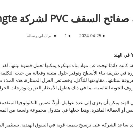
ف PVC لشركة Yongte في الهند
●
2024-04-25
●
1
●
اترك لي رسالة
رة في طريقة بناء الأسطح وتوفير حلول متينة وفعالة من حيث التكلفة.
فائح السقف PVC التي تنتجها آلات Yongte معروفة بمتانتها، مقاومتها للتآكل، وخصائص العزل المم
وف الجوية القاسية، بما في ذلك هطول الأمطار الغزيرة ودرجات الحرارة 
جاح آلة صفائح السقف PVC لشركة Yongte في الهند يمكن أن يعزى إلى عدة عوامل. أولاً، تضمن التكنولوجي
خصص أو العمالة الماهرة. وهذا جعلها في متناول مجموعة واسعة من الم
ن التزام Yongte بالابتكار والجودة ساعد الشركة على ترسيخ سمعة قوية في السوق الهندي