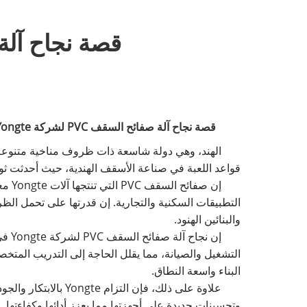
قصة نجاح آلة صفائح السق
قصة نجاح آلة صفائح السقف PVC لشركة Yongte في الهند
قواعد اللعبة في صناعة الأسقف الهندية، حيث أحدثت ثو
إن ص
التطبيقات السكنية والتجارية. إن قدرتها على تحمل الظر
والبنائين الهنود.
إن ن
التشغيل والصيانة، مما يقلل الحاجة إلى التدريب المت
البناء واسعة النطاق.
علاوة على ذلك، فإ
وتحسينات جديدة على أجهزتها مما يعزز أدائها وكفاءتها.