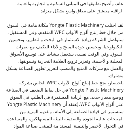
عام، وأصبح تطبيقها في المباني السكنية والتجارية والعامة
الراقية منتشرًا على نطاق واسع بشكل متزايد.
لقد احتلت Yongte Plastic Machinery مكانة هامة في السوق
من خلال خط إنتاج ألواح الأبواب WPC المتقدم. وفي المستقبل،
ستواصل الشركة زيادة الاستثمار في البحث والتطوير، وتحسين
التكنولوجيا، وتحسين جودة المنتج والأداء للتكيف مع تغيرات
السوق. وفي الوقت نفسه، ستعمل بنشاط على توسيع الأسواق
المحلية والأجنبية، وتعزيز ترويج العلامة التجارية وتسويقها،
والعمل مع شركات المنبع والمصب لتعزيز تطوير الصناعة بشكل
مشترك.
باختصار، نجح خط إنتاج ألواح الأبواب WPC الخاص بشركة
Yongte Plastic Machinery في حل نقاط الضعف في الصناعة
ووضع معيار جديد. مع الزيادة المستمرة في الطلب في السوق
على ألواح الأبواب WPC، يُعتقد أن Yongte Plastic Machinery
ستستمر في قيادة الصناعة إلى الأمام، وتقديم المزيد من
المنتجات عالية الجودة والصديقة للبيئة للمستهلكين، والمساعدة
في التحول الأخضر والتنمية المستدامة للمبنى. صناعة المواد.