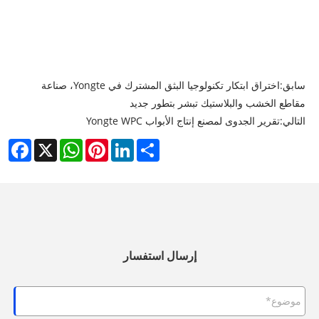
سابق:
اختراق ابتكار تكنولوجيا البثق المشترك في Yongte، صناعة
مقاطع الخشب والبلاستيك تبشر بتطور جديد
التالي:
تقرير الجدوى لمصنع إنتاج الأبواب Yongte WPC
cebook
WhatsApp
X
Pinterest
LinkedIn
Share
إرسال استفسار