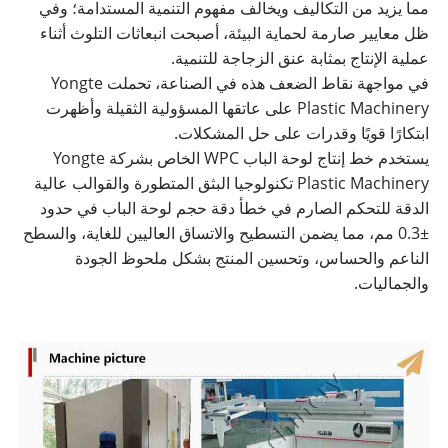
مما يزيد من التكاليف ويخالف مفهوم التنمية المستدامة؛ وفي
ظل معايير صارمة لحماية البيئة، أصبحت انبعاثات التلوث أثناء
عملية الإنتاج بمثابة عنق الزجاجة للتنمية.
في مواجهة نقاط الضعف هذه في الصناعة، تحملت Yongte
Plastic Machinery على عاتقها المسؤولية الثقيلة وأظهرت
ابتكارًا قويًا وقدرات على حل المشكلات.
يستخدم خط إنتاج لوحة الباب WPC الخاص بشركة Yongte
Plastic Machinery تكنولوجيا البثق المتطورة والقوالب عالية
الدقة للتحكم الصارم في خطأ دقة حجم لوحة الباب في حدود
±0.3 مم، مما يضمن التسطيح والاتساق العاليين للغاية، والسطح
الناعم والحساس، وتحسين المنتج بشكل ملحوظ الجودة
والجماليات.