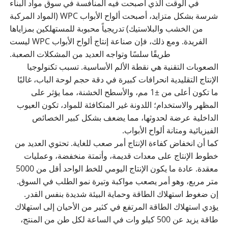
في الوقت الذي أصبحت فيه المنافسة في سوق مواد البناء
شرسة بشكل متزايد، أصبحت ألواح الأبواب WPC (المواد المركبة
من الخشب والبلاستيك) تدريجياً محبوبة للمستهلكين بمزاياها
الفريدة. ومع ذلك، فإن صناعة إنتاج ألواح الأبواب WPC ليست
طريقًا سلسًا وتواجه العديد من المشكلات الصعبة.
الصعوبات التقنية هي نقطة الألم الأساسية. تسبب تكنولوجيا
الإنتاج التقليدية انحرافات كبيرة في دقة حجم لوحة الباب، غالبًا
ما تكون أعلى من ±1 مم، والأسطح الخشنة، مما يؤثر على
المظهر والاستخدام؛ اللدونة غير المتكافئة للمواد، تكون العيوب
الداخلية عرضة لحدوثها، مما يضعف بشكل كبير الخصائص
الفيزيائية ومتانة ألواح الأبواب.
كما أن انخفاض كفاءة الإنتاج أمر صعب للغاية. تحتوي العديد من
خطوط الإنتاج على معدات قديمة، وأتمتة منخفضة، وعمليات
معقدة. عادة ما يكون الإنتاج اليومي للخط الواحد أقل من 5000
متر مربع، وهو أمر يصعب مواكبة وتيرة نمو الطلب في السوق.
إن ضغوط استهلاك الطاقة وحماية البيئة شديدة بنفس القدر.
يؤدي استهلاك الطاقة المرتفع في كثير من الأحيان إلى استهلاك
طاقة يزيد عن 500 كيلو وات في الساعة لكل طن من المنتج،