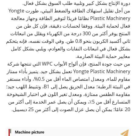
دورة الإنتاج بشكل كبير وتلبية طلب السوق بشكل فعال.
من أجل تقليل استهلاك الطاقة والضغط البيئي، طورت Yongte
Plastic Machinery نظامًا فريدًا لتوفير الطاقة وجهاز معالجة
فعال لحماية البيئة. ووفقا لحسابات دقيقة، فإن كل طن من
المنتج يوفر أكثر من 300 درجة من الكهرباء ويقلل من انبعاثات
ثاني أكسيد الكربون بنحو 0.8 طن. وفي الوقت نفسه، فإنه يتحكم
بشكل فعال في انبعاثات النفايات والعوادم، ويلبي بشكل كامل
معايير حماية البيئة الصارمة.
من حيث جودة المنتج، فإن ألواح الأبواب WPC التي تنتجها شركة
Yongte Plastic Machinery تعمل بشكل جيد. يتميز بأداء ممتاز
مقاوم للماء، ومعدل امتصاص الماء أقل من 0.5%، وأداء مستقر
في البيئة الرطبة؛ معدل الحريق يصل إلى B1، وتثبيط اللهب جيد؛
مقاومة الطقس ممتازة، ومعدل تغير اللون في اختبار الشيخوخة
المتسارع أقل من 5٪، ويمكن أن يصل عمر الخدمة إلى أكثر من
20 عامًا؛ يمكن أن يصل عزل الصوت إلى أكثر من 25 ديسيبل.