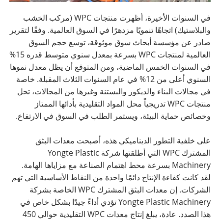
في السنوات الأخيرة، أظهرت منتجات WPC (مركب الخشب
والبلاستيك) اتجاهًا تنمويًا مزدهرًا في السوق العالمية. وفقًا لتقرير
صادر عن مؤسسة أبحاث سوق موثوقة، توسع حجم السوق
العالمية لمنتجات WPC بسرعة بمعدل سنوي متوسط ​​قدره 15%
في السنوات الخمس الماضية، ومن المتوقع أن يظل معدل نموها
السنوي أعلى من 12% في عام السنوات الثلاث المقبلة. خاصة
في مجالات البناء والديكور والبستنة وغيرها من المجالات، تحل
منتجات WPC تدريجياً محل المواد التقليدية بأدائها الممتاز
وخصائص حماية البيئة، ويستمر الطلب في السوق في الارتفاع.
على خلفية التطور الديناميكي هذه، أصبحت معدات البثق
المشترك WPC التي أطلقتها شركة Yongte Plastic
Machinery بسرعة محط اهتمام الصناعة مع مزاياها الهامة.
لقد كانت كفاءة الإنتاج دائمًا واحدة من النقاط الأساسية التي تهم
الشركات. إن معدات البثق المشترك WPC الخاصة بشركة
Yongte Plastic Machinery تؤدي أداءً جيدًا بشكل خاص في
هذا الصدد. عادة، يبلغ إنتاج معدات WPC التقليدية حوالي 450