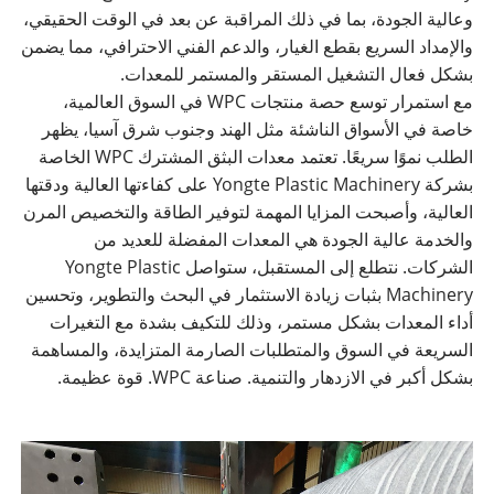
وعالية الجودة، بما في ذلك المراقبة عن بعد في الوقت الحقيقي،
والإمداد السريع بقطع الغيار، والدعم الفني الاحترافي، مما يضمن
بشكل فعال التشغيل المستقر والمستمر للمعدات.
مع استمرار توسع حصة منتجات WPC في السوق العالمية،
خاصة في الأسواق الناشئة مثل الهند وجنوب شرق آسيا، يظهر
الطلب نموًا سريعًا. تعتمد معدات البثق المشترك WPC الخاصة
بشركة Yongte Plastic Machinery على كفاءتها العالية ودقتها
العالية، وأصبحت المزايا المهمة لتوفير الطاقة والتخصيص المرن
والخدمة عالية الجودة هي المعدات المفضلة للعديد من
الشركات. نتطلع إلى المستقبل، ستواصل Yongte Plastic
Machinery بثبات زيادة الاستثمار في البحث والتطوير، وتحسين
أداء المعدات بشكل مستمر، وذلك للتكيف بشدة مع التغيرات
السريعة في السوق والمتطلبات الصارمة المتزايدة، والمساهمة
بشكل أكبر في الازدهار والتنمية. صناعة WPC. قوة عظيمة.