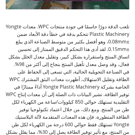
تلعب الدقة دورًا حاسمًا في جودة منتجات WPC. معدات Yongte
Plastic Machinery تتحكم بدقة في خطأ دقة الأبعاد ضمن
±0.08mm، وهو أفضل بكثير من متوسط ​​الصناعة الذي يبلغ
±0.15mm. لقد أدى هذا التحكم الدقيق الممتاز إلى تحسين
اتساق المنتج واستقراره بشكل كبير، وتقليل معدل الخلل بشكل
فعال، وقد وصل معدل تأهيل المنتج بنجاح إلى أكثر من 98%.
في الصناعة التحويلية الحالية، التي تسعى إلى الحفاظ على
الطاقة وتقليل الاستهلاك، أظهرت معدات البثق المشترك WPC
الخاصة بشركة Yongte Plastic Machinery أداءً ممتازًا في
توفير الطاقة. تشير البيانات ذات الصلة إلى أن معدات إنتاج WPC
التقليدية تستهلك حوالي 850 كيلووات/ساعة من الكهرباء لكل
طن من المنتج. ومع ذلك، من خلال اعتماد تكنولوجيا توفير
الطاقة المتطورة، فإن هذه المعدات المتقدمة لآلة البلاستيك
Yongte تستهلك فقط حوالي 600 درجة من الكهرباء لكل طن
من المنتج، مع تأثير توفير الطاقة يصل إلى 30%، مما يقلل بشكل