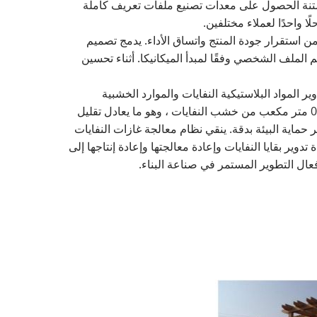
لبستنة الحصول على معدات تصنيع ملفات تعريف كاملة
واحدًا لعملاء مختلفين.
 الرئيسية ويحسن بشكل كبير من استقرار جودة المنتج واتساق الأداء. يدمج تصميم
الملف الشخصي وفقًا لمبدأ الميكانيكا. أثناء تحسين
تيار المواد الخام ، يتم إعادة تدوير المواد البلاستيكية النفايات والموارد الخشبية
المتجددة بنشاط. لكل طن من المنتجات الخشبية المنتجة ، يمكن إعادة تدوير حوالي 500 كيلوغرام من النفايات والبلاستيك و 0.8 متر مكعب من خشب النفايات ، وهو ما يعادل تقليل
يتم اتباع معايير حماية البيئة بدقة. ينقي نظام معالجة غازات النفايات
دوير بقايا النفايات وإعادة معالجتها وإعادة إنتاجها إلى
 فعال التطوير المستمر في صناعة البناء.