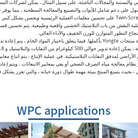
نزلي والبستنة والمجالات الناشئة. على سبيل المثال ، يمكن لشركات ا
على دعم شامل للأبواب والتصنيع والمعالجة السطحية ، مما يوفر حلًا 
فيما يتعلق بابتكار العملية والتصميم ، يعمل هيكل بثق Twin-Screw على تحسين معلمات العملية
ملية النقش من باب البلاستيك الخشبي واقعية وطبيعية. يتم تحسين قسم 
نجاح التطور المتوازن للوزن الخفيف والأداء العالي.
تم دمج مفهوم حماية البيئة الخضراء بعمق في دورة حياة منتجات Yongte بأكملها. فيما يتعلق باخ
ر البالغة وحوالي 100 متر مربع من الأراضي لمدفق النفايات البلاستيكية. في عملية الإنتاج ، 
ر نظام معالجة مياه الصرف الصحي أو يفي بمعايير الانبعاثات ، ويتم إعادة ت
لي ، بحيث يتمتع المنتج ببيئة مهمة طوال دورة حياته ، والتي تعزز بشكل