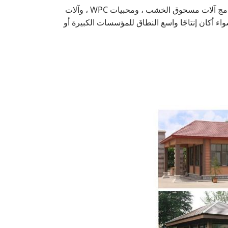
Yongte موجه نحو العميل وبنى خط إنتاج غني. حصلت آلة إنتاج WPC للتزيين على شهادة CE ، والمصنع لديه أسهم كافية. إنه يدمج آلات مسحوق الخشب ، ومحبيات WPC ، وآلات
واء أكان إنتاجًا واسع النطاق للمؤسسات الكبيرة أو