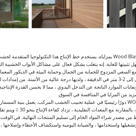
في إنتاج أبواب WPC ، يتمتع خط إنتاج الأبواب Wood Blastic WPC بمزاياه. يستخدم خط الإنتاج هذ
 تثبيتها للغاية. إنه يتغلب بشكل فعال على مشاكل الأبواب الخشبية الت
عالية السرعة سرعة الإنتاج إلى ارتفاع جديد ، حيث تصل إلى 2-3 متر في الدقيقة ، ولديها درجة عال
ونفايات الموارد الناتجة عن التدخل اليدوي ، مما لا يحسن القدرة الإنتا
مزيد من المزايا في المنافسة في السوق.
تلعب آلة معدات الكبيسة WOD Plastic Composite WPC دورًا رئيسيًا في عملية تحبيب الخشب المركب
 من مصدر شراء المواد الخام إلى تسليم المنتجات النهائية. في الوق
تشغيلها واستخدامها ، والصيانة اليومية واستكشاف الأخطاء وإصلاحها ،