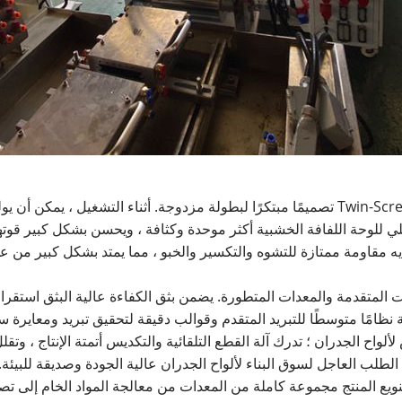
تعتمد بثق Twin-Screw of WPC Fasica Board Co Co Machine تصميمًا مبتكرًا لبطولة مزدوجة. 
خلي للوحة اللفافة الخشبية أكثر موحدة وكثافة ، ويحسن بشكل كبير قوته
لديه مقاومة ممتازة للتشوه والتكسير والخبو ، مما يمتد بشكل كبير من ع
ائط PVC WPC العديد من التقنيات المتقدمة والمعدات المتطورة. يضمن بثق الكفاءة عالية ا
 نظامًا متوسطًا للتبريد المتقدم وقوالب دقيقة لتحقيق تبريد ومعايرة سر
اح الجدران ؛ تدرك آلة القطع التلقائية والتكديس أتمتة الإنتاج ، وتقل
الطلب العاجل لسوق البناء لألواح الجدران عالية الجودة وصديقة للبيئة.
أبعاد متعددة. يغطي تنويع المنتج مجموعة كاملة من المعدات من معالجة المواد الخام 