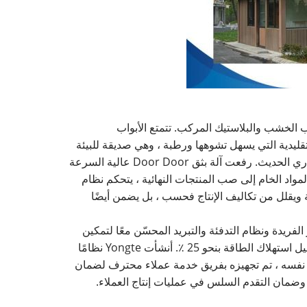
ا التكنولوجيا المتقدمة لخشب الخشب والبلاستيك المركب. تتمتع الأبواب
قليدية التي يسهل تشوهها ورطبة ، وهي صديقة للبيئة
وصحية ، مما يقلل من التلوث الداخلي ، والذي يتماشى مع السعي المزدوج للحماية من الجمال وحماية البيئة في الديكور المعماري الحديث. رفعت آلة بثق Door Door عالية السرعة
ية من الأتمتة. من إمدادات المواد الخام إلى صب المنتجات النهائية ، يتحكم نظام
جية ويقلل من تكاليف الإنتاج فحسب ، بل يضمن أيضًا
. يعمل بنية المسمار الفريدة ونظام التدفئة والتبريد المحسّن معًا لتمكين
المواد الخام من ذوبانها بالكامل وخلطها وتبريدها بسرعة. بالمقارنة مع المعدات التقليدية ، تزداد كفاءة الإنتاج بنحو 30 ٪ ويتم تقليل استهلاك الطاقة بنحو 25 ٪. أنشأت Yongte نظامًا
ت نفسه ، تم تجهيزه بفريق خدمة عملاء محترف لضمان
 وضمان التقدم السلس في عمليات إنتاج العملاء.