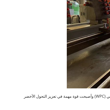
في ظل الاتجاه العام للتطوير الأخضر العالمي ، قامت شركة Yongte في تشينغداو ، بأداء فائض في مجال بثق البلاستيك الخشبي (WPC) وأصبحت قوة مهمة في تعزيز التحول الأخضر