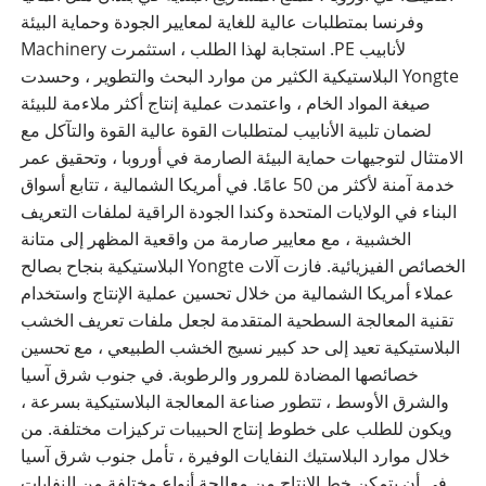
وفرنسا بمتطلبات عالية للغاية لمعايير الجودة وحماية البيئة
لأنابيب PE. استجابة لهذا الطلب ، استثمرت Machinery
Yongte البلاستيكية الكثير من موارد البحث والتطوير ، وحسدت
صيغة المواد الخام ، واعتمدت عملية إنتاج أكثر ملاءمة للبيئة
لضمان تلبية الأنابيب لمتطلبات القوة عالية القوة والتآكل مع
الامتثال لتوجيهات حماية البيئة الصارمة في أوروبا ، وتحقيق عمر
خدمة آمنة لأكثر من 50 عامًا. في أمريكا الشمالية ، تتابع أسواق
البناء في الولايات المتحدة وكندا الجودة الراقية لملفات التعريف
الخشبية ، مع معايير صارمة من واقعية المظهر إلى متانة
الخصائص الفيزيائية. فازت آلات Yongte البلاستيكية بنجاح بصالح
عملاء أمريكا الشمالية من خلال تحسين عملية الإنتاج واستخدام
تقنية المعالجة السطحية المتقدمة لجعل ملفات تعريف الخشب
البلاستيكية تعيد إلى حد كبير نسيج الخشب الطبيعي ، مع تحسين
خصائصها المضادة للمرور والرطوبة. في جنوب شرق آسيا
والشرق الأوسط ، تتطور صناعة المعالجة البلاستيكية بسرعة ،
ويكون للطلب على خطوط إنتاج الحبيبات تركيزات مختلفة. من
خلال موارد البلاستيك النفايات الوفيرة ، تأمل جنوب شرق آسيا
في أن يتمكن خط الإنتاج من معالجة أنواع مختلفة من النفايات