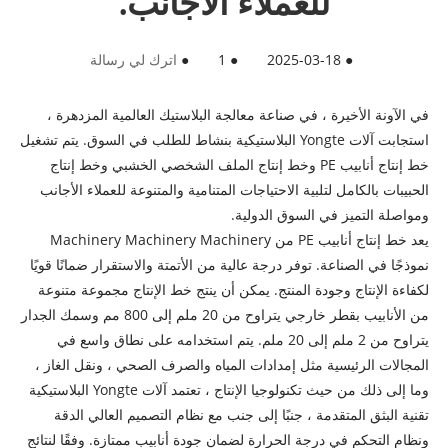
للعملاء الأجانب.
●
2025-03-18
●
1
●
اترك لي رسالة
في الآونة الأخيرة ، في صناعة معالجة البلاستيك العالمية المزدهرة ،
استجابت آلات Yongte البلاستيكية بنشاط للطلب في السوق. يتم تشغيل
خط إنتاج أنابيب PE وخط إنتاج الملف الشخصي الخشبي وخط إنتاج
الحبيبات بالكامل لتلبية الاحتياجات المتنامية والمتنوعة للعملاء الأجانب
ومواصلة التميز في السوق الدولية.
يعد خط إنتاج أنابيب PE من Machinery Machinery Machinery
نموذجًا في الصناعة. توفر درجة عالية من الأتمتة والاستقرار ضمانًا قويًا
لكفاءة الإنتاج وجودة المنتج. يمكن أن ينتج خط الإنتاج مجموعة متنوعة
من الأنابيب بقطر خارجي يتراوح من 20 ملم إلى 800 مم وسمك الجدار
يتراوح من 2 ملم إلى 20 ملم. يتم استخدامه على نطاق واسع في
المجالات الرئيسية مثل إمدادات المياه والصرف الصحي ، ونقل الغاز ،
وما إلى ذلك من حيث تكنولوجيا الإنتاج ، تعتمد آلات Yongte البلاستيكية
تقنية البثق المتقدمة ، جنبًا إلى جنب مع نظام التصميم العالي الدقة
ونظام التحكم في درجة الحرارة لضمان جودة أنابيب ممتازة. وفقًا لنتائج