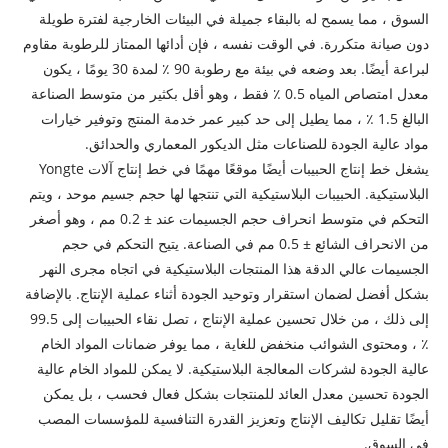
السوق ، مما يسمح له بالبقاء جميلة في البيئات الخارجية لفترة طويلة
دون صيانة متكررة. في الوقت نفسه ، فإن أدائها الممتاز للرطوبة مقاوم
لبراعة أيضًا. بعد وضعه في بيئة مع رطوبة 90 ٪ لمدة 30 يومًا ، يكون
معدل امتصاص المياه 0.5 ٪ فقط ، وهو أقل بكثير من متوسط ​​الصناعة
البالغ 1.5 ٪ ، مما يطيل إلى حد كبير عمر خدمة المنتج وتوفير خيارات
مواد عالية الجودة للصناعات مثل الديكور المعماري والحدائق.
يشغل خط إنتاج الحبيبات أيضًا موقعًا مهمًا في خط إنتاج آلات Yongte
البلاستيكية. الحبيبات البلاستيكية التي تنتجها لها حجم جسيم موحد ، ويتم
التحكم في متوسط ​​انحراف حجم الجسيمات عند ± 0.2 مم ، وهو أصغر
من الانحراف الشائع ± 0.5 مم في الصناعة. يتيح التحكم في حجم
الجسيمات عالي الدقة هذا المنتجات البلاستيكية في اتجاه مجرى النهر
بشكل أفضل لضمان استقرار وتوحيد الجودة أثناء عملية الإنتاج. بالإضافة
إلى ذلك ، من خلال تحسين عملية الإنتاج ، تصل نقاء الحبيبات إلى 99.5
٪ ، ومحتوى الشوائب منخفض للغاية ، مما يوفر ضمانات المواد الخام
عالية الجودة لشركات المعالجة البلاستيكية. لا يمكن للمواد الخام عالية
الجودة تحسين معدل العائد للمنتجات بشكل فعال فحسب ، بل يمكن
أيضًا تقليل تكاليف الإنتاج وتعزيز القدرة التنافسية للمؤسسات المصب
في السوق.