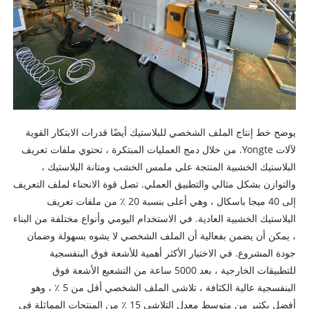
يوضح خط إنتاج الملف الشخصي للبلاستيك أيضًا قدرات الابتكار القوية
لآلات Yongte. من خلال دمج العمليات المبتكرة ، تحتوي ملفات تعريف
البلاستيك الخشبية المنتجة على ملمس الخشب ومتانة البلاستيك ،
والتوازن بشكل مثالي والتطبيق العملي. تصل قوة الانحناء لملف التعريف
إلى 40 ميجا باسكال ، وهي أعلى بنسبة 20 ٪ من ملفات تعريف
البلاستيك الخشبية العادية. في الاستخدام اليومي وأنواع مختلفة من البناء
، يمكن أن يضمن بفعالية أن الملف الشخصي لا يشوه بسهولة وضمان
جودة المشروع. في الاختبار الأكثر أهمية للأشعة فوق البنفسجية
للتطبيقات الخارجية ، بعد 5000 ساعة من التشعيع الأشعة فوق
البنفسجية عالية الكثافة ، تلاشى الملف الشخصي أقل من 5 ٪ ، وهو
أفضل بكثير من متوسط ​​معدل التلاشي 15 ٪ من المنتجات المماثلة في