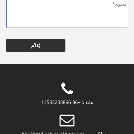
يُقدِّم
هاتف:
+86-13583233866
بريد إلكتروني:
info@ytplasticmachine.com