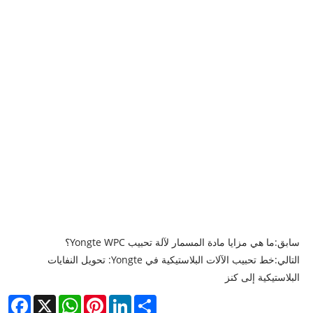
سابق:
ما هي مزايا مادة المسمار لآلة تحبيب Yongte WPC؟
التالي:
خط تحبيب الآلات البلاستيكية في Yongte: تحويل النفايات
البلاستيكية إلى كنز
cebook
WhatsApp
X
Pinterest
LinkedIn
Share