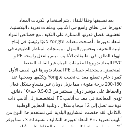
بعد تصنيفها وفقًا للنقاء ، يتم استخدام الكريات المعاد
تدويرها على نطاق واسع في الأنابيب و
ملفات تعريف البلاستيك
الخشبية
. بفضل قدرتها الممتازة على التكيف مع خصائص المواد
المعاد تدويرها ، أصبحت معدات Yongte لاعبًا رئيسيًا في إنتاج
البنية التحتية ، وتحسين المنزل ، ومنتجات المناظر الطبيعية في
الهواء الطلق. في تطبيقات الأنابيب ، يتم بالفعل راسخة PE و
PVC المعاد تدويرها لتطبيقات المياه غير القابلة للضغط
المنخفض. باستخدام حبيبات PE المعاد تدويرها في الصف الأول
كمواد خام ، تقطع معدات تحبيب Yongte وتكنّمها ويعجنها عند
180-200 درجة مئوية ، مما يزيل ذوبان غير متساوٍ بشكل فعال
والحفاظ على مؤشر ذوبان مستقر من 0.3-0.5 جم/10 دقائق.
تؤدي المعالجة في معدات أنابيب PE المتخصصة إلى أنابيب ذات
قوة شد تصل إلى 12 ميجا باسكال ، وتلبية المعايير الوطنية
بالكامل. لقد خفضت المشاريع البلدية التي تستخدم هذا النوع من
أنابيب تصريف PE المعاد تدويرها التكاليف بنسبة 30 ٪ ، مما يوفر
أكثر من مليون يوان لكل مشروع ، مع الحفاظ على الأداء