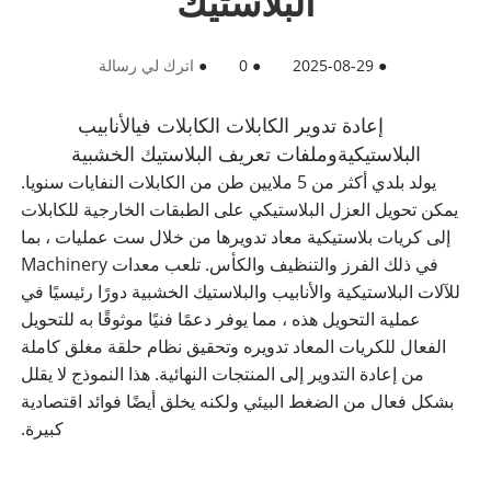
البلاستيك
●
2025-08-29
●
0
●
اترك لي رسالة
إعادة تدوير الكابلات الكابلات في
الأنابيب
البلاستيكية
و
ملفات تعريف البلاستيك الخشبية
يولد بلدي أكثر من 5 ملايين طن من الكابلات النفايات سنويا.
يمكن تحويل العزل البلاستيكي على الطبقات الخارجية للكابلات
إلى كريات بلاستيكية معاد تدويرها من خلال ست عمليات ، بما
في ذلك الفرز والتنظيف والكأس. تلعب معدات Machinery
للآلات البلاستيكية والأنابيب والبلاستيك الخشبية دورًا رئيسيًا في
عملية التحويل هذه ، مما يوفر دعمًا فنيًا موثوقًا به للتحويل
الفعال للكريات المعاد تدويره وتحقيق نظام حلقة مغلق كاملة
من إعادة التدوير إلى المنتجات النهائية. هذا النموذج لا يقلل
بشكل فعال من الضغط البيئي ولكنه يخلق أيضًا فوائد اقتصادية
كبيرة.