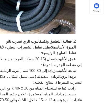
E-Mail
2. فعالية التطبيق وتكييف
أنبوب الري تسرب نانو
الميزة الأساسية:
يطيل تغلغل الشعيرات البطيء لأناب
نقاط التطبيق الرئيسية:
عمق الأنابيب:
إلى منطقة الجذر مباشرة) ؛
تباعد الأنابيب:
زيادة إلى 80-100 سم (التربة الرملية لها نشر بطيء للمياه الجانبية ، لذلك يوفر التباعد الأقرب تغطية أكثر اتساقًا) ؛
تردد الري:
التسرب المفرط). النتائج الفعلية:
زادت كفاءة استخدام المياه من 30 ٪ -40 ٪ مع الري التقليدي إلى 85 ٪ -90 ٪ ، وتوفير 120-150 متر مكعب لكل MU سنويًا.
عائدات الذرة بنسبة 12 ٪ -15 ٪ لكل MU (حوالي 50-70 كجم/مو).