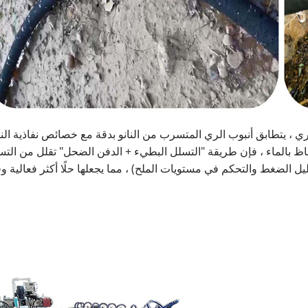
، يتطابق أنبوب الري المتسرب من النانو بدقة مع خصائص نفاذية النانو م
اظ بالماء ، فإن طريقة "التسلل البطيء + الدفن الضحل" تقلل من التسر