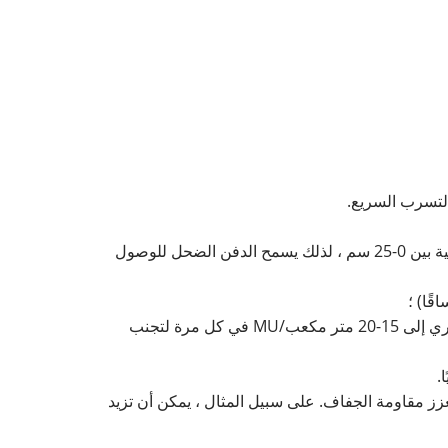
التسرب السريع.
ضحل (15-20 سم) ، بالقرب من منطقة الجذر الضحلة للمحاصيل (يتم توزيع جذور المحاصيل في التربة الرملية بين 0-25 سم ، لذلك يسمح الدفن الضحل للوصول
الزيادة المعتدلة (على سبيل المثال ، خلال موسم نمو القمح ، تربح مرة واحدة كل 5-7 أيام ، والتحكم في حجم الري إلى 15-20 متر مكعب/MU في كل مرة لتجنب
أعمق (5-8 سم أعمق من الري التقليدي) ، مما يعزز مقاومة الجفاف. على سبيل المثال ، يمكن أن تزيد