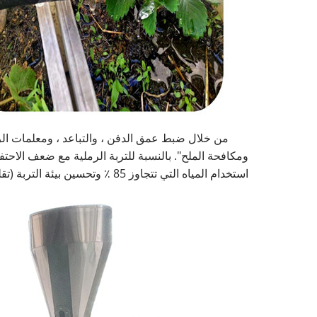
من خلال ضبط عمق الدفن ، والتباعد ، ومعلمات الري 
ومكافحة الملح". بالنسبة للتربة الرملية مع ضعف الاحتف
استخدام المياه التي تتجاوز 85 ٪ وتحسين بيئة التربة (تقليل الضغط والتحكم في مستويات الملح) ، مما يجعلها حلًا أكثر فعالية وفعالة عالميًا من الري التقليدي.