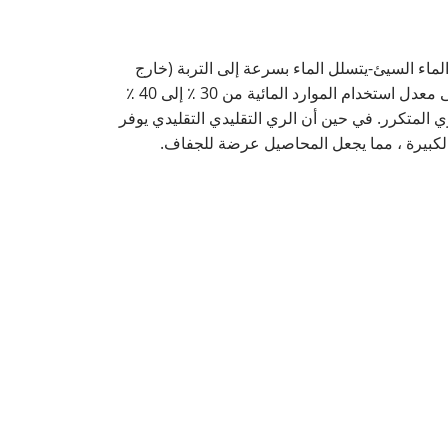
 ، ونفاذية الهواء الممتازة ، لكن احتباس الماء السيئ-يتسلل الماء بسرعة إلى التربة (خارج
منطقة الجذر ، حيث تتركز معظم جذور المحاصيل بين 0 و 30 سم). علاوة على ذلك ، فإن التبخر السطحي سريع ، مما يؤدي إلى معدل استخدام الموارد المائية من 30 ٪ إلى 40 ٪
لتربة في غضون 1-2 أيام بعد الفيضان ، مما يستلزم الري المتكرر. في حين أن الري التقليدي التقليدي يوفر
م الكبيرة ، مما يجعل المحاصيل عرضة للجفاف.