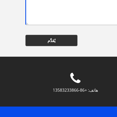
يُقدِّم
هاتف:
+86-13583233866