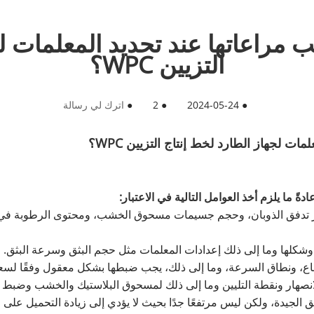
 مراعاتها عند تحديد المعلمات ل
التزيين WPC؟
●
2024-05-24
●
2
●
اترك لي رسالة
ت لجهاز الطارد لخط إنتاج التزيين WPC؟
شر تدفق الذوبان، وحجم جسيمات مسحوق الخشب، ومحتوى الرطوبة ف
شكلها وما إلى ذلك إعدادات المعلمات مثل حجم البثق وسرعة البثق.
اع، ونطاق السرعة، وما إلى ذلك، يجب ضبطها بشكل معقول وفقًا لسع
نصهار ونقطة التليين وما إلى ذلك لمسحوق البلاستيك والخشب وضبط ت
الجيدة، ولكن ليس مرتفعًا جدًا بحيث لا يؤدي إلى زيادة التحميل على 