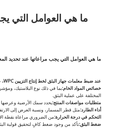
ما هي العوامل التي يجب
ما هي العوامل التي يجب مراعاتها عند تحديد المعلما
عند ضبط معلمات جهاز البثق لخط إنتاج التزيين WPC، عادةً ما يلزم أخذ العوامل التالية في الاعتبار:
خصائص المواد الخام:
بما في ذلك نوع البلاستيك، ومؤ
المختلفة على عملية البثق.
متطلبات مواصفات المنتج:
يحدد سمك الأرضية وعرضها و
أداء الطارد:
مثل قطر المسمار، ونسبة العرض إلى الارتف
التحكم في درجة الحرارة:
من الضروري مراعاة نقطة الا
ضغط البثق:
تأكد من وجود ضغط كافٍ لتحقيق قولبة البثق 