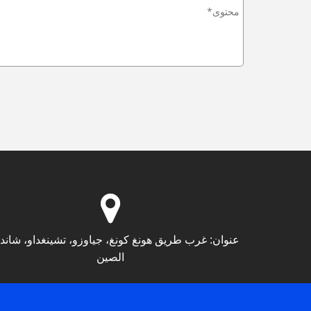
عنوان:
غرب طريق هونغ كونغ، جياوزو، تشينغداو، شاندو
الصين