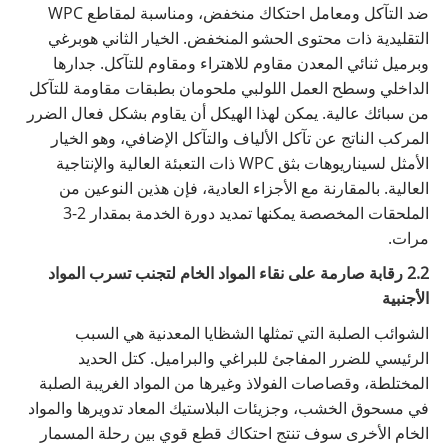
ضد التآكل ومعامل احتكاك منخفض، ومناسبة لمقاطع WPC
التقليدية ذات محتوى الحشو المنخفض. الخيار الثاني هو
برغي
وبرميل ثنائي المعدن مقاوم للاهتراء ومقاوم للتآكل
. جدارها
الداخلي وسطح العمل اللولبي ملحومان بطبقات مقاومة للتآكل
من سبائك عالية. يمكن لهذا الهيكل أن يقاوم بشكل فعال الضرر
المركب الناتج عن تآكل الألياف والتآكل الإضافي، وهو الخيار
الأمثل لسيناريوهات بثق WPC ذات التعبئة العالية والإنتاجية
العالية. بالمقارنة مع الأجزاء العادية، فإن هذين النوعين من
الملحقات المخصصة يمكنها تمديد دورة الخدمة بمقدار 2-3
مرات.
2.2 رقابة صارمة على نقاء المواد الخام لتجنب تسرب المواد
الأجنبية
الشوائب الصلبة التي تمثلها الشظايا المعدنية هي السبب
الرئيسي للضرر المفاجئ للبراغي والبراميل. كتل الحديد
المختلطة، وقصاصات الفولاذ وغيرها من المواد الغريبة الصلبة
في مسحوق الخشب، وجزيئات البلاستيك المعاد تدويرها والمواد
الخام الأخرى سوف تنتج احتكاك قطع قوي بين رحلة المسمار