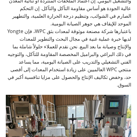
والتشغيل اليومي. إن اعتماد الملحقات المنتردة أو ثنائية المعدن
عالية الجودة هو أساس مقاومة التآكل والتآكل. إن التحكم
الصارم في الشوائب، وتنظيم درجة الحرارة العلمية، والتطهير
الموحد للإيقاف هي جوهر الصيانة اليومية.
باعتبارها شركة مصنعة موثوقة لمعدات بثق WPC، فإن Yongte
لديها خبرة عملية غنية في مجال البحث والتطوير للمعدات
والإنتاج وصيانة ما بعد البيع. نحن نقدم للعملاء حلولاً شاملة بما
في ذلك البراغي والبراميل المخصصة المقاومة للتآكل، والتوجيه
الفني التشغيلي والتدريب على الصيانة اليومية، مما يساعد
منتجي WPC العالميين على زيادة استخدام المعدات إلى أقصى
حد، وخفض تكاليف الإنتاج والحصول على مزايا تنافسية أكبر في
السوق.