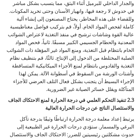
والجدار الداخلي للبرميل أثناء البثق، مما يتسبب بشكل مباشر
في خدوش لا رجعة فيها، وانهيار الأسنان وحتى تخريد المكونات.
وللقضاء على هذه المخاطر، يحتاج المصنعون إلى إنشاء آلية
كاملة لفحص المواد الخام. أولاً، قم بتركيب فواصل مغناطيسية
عالية القوة وشاشات ترشيح في منفذ التغذية لاعتراض الشوائب
المعدنية والحطام الجسيمي الكبير مسبقًا. ثانياً، فحص المواد
الخام بانتظام قبل التغذية، ومنع المواد غير المؤهلة ذات الشوائب
الصلبة المختلطة من الدخول إلى الإنتاج. ثالثًا، قم بتنظيف نظام
التغذية والقادوس بانتظام لمنع الأجزاء الميكانيكية المتساقطة
وأشتات الورشة من السقوط في أسطوانة الآلة. يمكن لهذا
الإجراء البسيط أن يتجنب بشكل فعال التلف العرضي للأجزاء
المتآكلة ويقلل خسائر الصيانة غير الضرورية.
2.3 تنفيذ التحكم العلمي في درجة الحرارة لمنع الاحتكاك الجاف
والاستئصال الناتج عن درجات الحرارة العالية
يرتبط إعداد معلمة درجة الحرارة ارتباطًا وثيقًا بدرجة تآكل
البرغي والمسمار. ستؤدي درجات الحرارة غير الطبيعية إلى
حدوث مشكلتين رئيسيتين للضرر: الاحتكاك الجاف والاستئصال