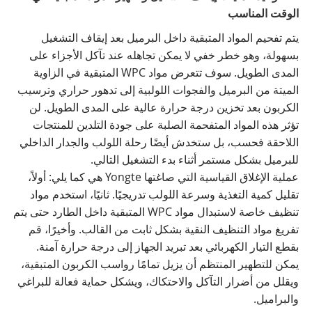
الوقت المناسب
يتم تفحيم المواد المتبقية داخل البرميل بعد إيقاف التشغيل
بسهولة، وهو خطر خفي لا يمكن تجاهله عند تآكل الأجزاء على
المدى الطويل. سوف تتعرض مواد WPC المتبقية في الزاوية
الميتة من البرميل والفجوات اللولبية إلى تدهور حراري وترسيب
الكربون بعد تخزين درجة حرارة عالية على المدى الطويل. لن
تؤثر هذه المواد المتفحمة الصلبة على جودة التلدين للمنتجات
اللاحقة فحسب، بل ستخدش أيضًا رحلة اللولب والجدار الداخلي
للبرميل بشكل مستمر أثناء بدء التشغيل التالي.
عملية الإغلاق القياسية التي صاغتها Yongte هي كما يلي: أولاً،
تقليل كمية التغذية وسرعة اللولب تدريجيًا. ثانيًا، استخدم مواد
تنظيف خاصة لاستبدال مواد WPC المتبقية داخل الطارد حتى يتم
تفريغ مواد التنظيف النقية بشكل ثابت من القالب. وأخيرًا، قم
بقطع التيار الكهربائي بعد تبريد الجهاز إلى درجة حرارة آمنة.
يمكن للتطهير المنتظم أن يزيل تمامًا رواسب الكربون المتبقية،
ويقلل من أضرار التآكل والاحتكاك، ويشكل حماية فعالة للبراغي
والبراميل.