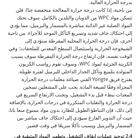
بدرجة الحرارة العالية.
من ناحية، إذا كانت درجة حرارة المعالجة منخفضة جدًا، فلن
تتمكن مواد WPC من الذوبان والتلدين بالكامل. سوف تحتك
المواد الصلبة غير الذائبة مباشرة بالمسمار والبرميل، مما يؤدي
إلى احتكاك جاف شديد وتسريع التآكل الموحد للأجزاء. من ناحية
أخرى، فإن درجة الحرارة المحلية المفرطة ستؤدي إلى
الشيخوخة الحرارية واستئصال السطح المعدني للملحقات؛ وفي
الوقت نفسه، فإن ارتفاع درجة الحرارة المفرطة سوف يسبب
الكربنة الجزئية لمواد WPC، وسوف تقوم رواسب الكربون
المتولدة بتلميع وتآكل الجدار الداخلي للبرميل لفترة طويلة.
يقترح فريق Yongte الفني صياغة معلمات درجة الحرارة
المجزأة وفقًا لصيغة المادة. يجب على المشغلين تسخين
المعدات ببطء قبل بدء التشغيل، وتجنب الارتفاع السريع في
درجة الحرارة والتقلبات المتكررة في درجات الحرارة. بالإضافة
إلى ذلك، فإن التباطؤ الطويل للطارد بدون مواد ممنوع منعا باتا،
حيث أن التدوير الفارغ سيؤدي إلى احتكاك جاف مباشر بين
المسمار والبرميل ويسبب تآكلًا سريعًا في وقت قصير.
2.4 توحيد عمليات إيقاف التشغيل وتطهير المواد المتبقية في