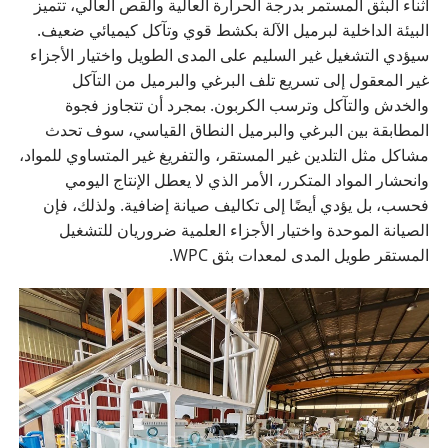
أثناء البثق المستمر بدرجة الحرارة العالية والقص العالي، تتميز
البيئة الداخلية لبرميل الآلة بكشط قوي وتآكل كيميائي ضعيف.
سيؤدي التشغيل غير السليم على المدى الطويل واختيار الأجزاء
غير المعقول إلى تسريع تلف البرغي والبرميل من التآكل
والخدش والتآكل وترسب الكربون. بمجرد أن تتجاوز فجوة
المطابقة بين البرغي والبرميل النطاق القياسي، سوف تحدث
مشاكل مثل التلدين غير المستقر، والتفريغ غير المتساوي للمواد،
وانحشار المواد المتكرر، الأمر الذي لا يعطل الإنتاج اليومي
فحسب، بل يؤدي أيضًا إلى تكاليف صيانة إضافية. ولذلك، فإن
الصيانة الموحدة واختيار الأجزاء العلمية ضروريان للتشغيل
المستقر طويل المدى لمعدات بثق WPC.