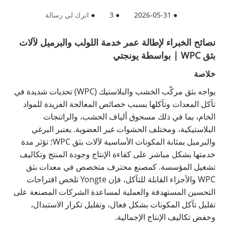
●
2026-05-31
●
3
●
اترك لي رسالة
نصائح الخبراء لإطالة عمر خدمة اللولب والبرميل لآلات
بثق WPC | بواسطة يونجتي
خلاصة
يواجه بثق مركّب الخشب والبلاستيك (WPC) تحديات شديدة في
تآكل المعدات وتآكلها بسبب خصائص المعالجة الفريدة للمواد
الخام، بما في ذلك مسحوق ألياف الخشب، والراتنجات
البلاستيكية، ومختلف الحشوات غير العضوية. يعتبر البرغي
والبرميل بمثابة المكونات الأساسية لآلات بثق WPC؛ تؤثر مدة
خدمتها بشكل مباشر على كفاءة الإنتاج وجودة المنتج وتكاليف
تشغيل المؤسسة. كمصنع محترف متخصص في معدات بثق
WPC والأجزاء القابلة للتآكل، فإن Yongte تلخص اقتراحات
التحسين المستهدفة والعملية لمساعدة الشركات المصنعة على
تقليل تآكل المكونات بشكل فعال، وتقليل تكرار الاستبدال،
وخفض تكاليف الإنتاج الإجمالية.