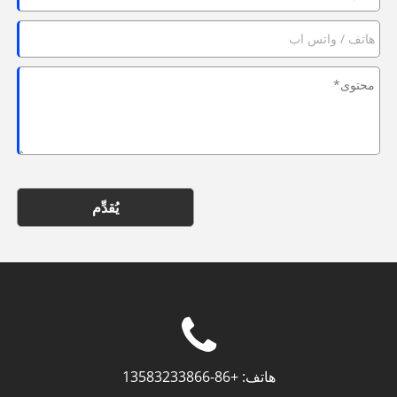
يُقدِّم
هاتف:
+86-13583233866