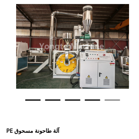
آلة طاحونة مسحوق PE