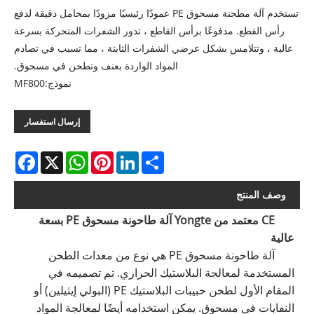
تستخدم آلة مطحنة مسحوق PE عمودًا رئيسيًا مزودًا بمحامل دقيقة لدفع
رأس القطع. مدفوعًا برأس القاطع ، تدور الشفرات المتحركة بسرعة
عالية ، وتتلامس بشكل عرضي الشفرات الثابتة ، مما تسبب في تصادم
المواد الواردة بعنف وتطحن في مسحوق.
نموذج:MF800
إرسال استفسار
acebook
WhatsApp
X
Pinterest
LinkedIn
Share
وصف المنتج
CE معتمد من Yongte
آلة طاحونة مسحوق PE بسعة
عالية
آلة طاحونة مسحوق PE هي نوع من معدات الطحن
المستخدمة لمعالجة البلاستيك الحراري. تم تصميمه في
المقام الأول لطحن حبيبات البلاستيك PE (البولي إيثيلين) أو
النفايات في مسحوق. يمكن استخدامه أيضًا لمعالجة المواد