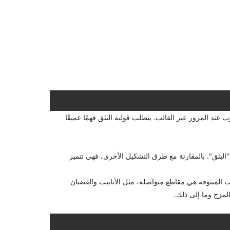
2 درجة، ويشكل البلاستيك المنصهر الشكل المطلوب عند المرور عبر القالب. يتطلب قولبة البثق فهمًا عميقًا
لبثق". بالمقارنة مع طرق التشكيل الأخرى، فهي تتميز
ت المبثوقة هي مقاطع متواصلة، مثل الأنابيب والقضبان
المزج وما إلى ذلك.