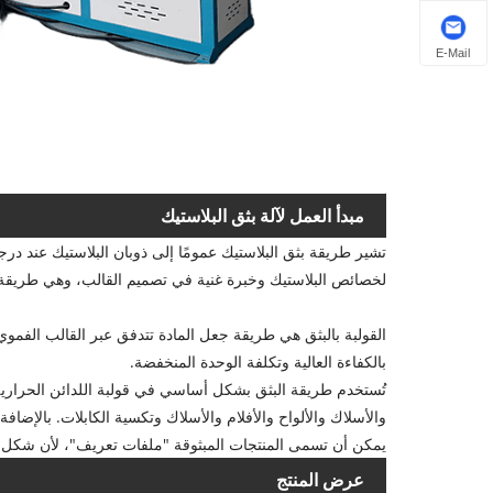
E-Mail
مبدأ العمل لآلة بثق البلاستيك
لخصائص البلاستيك وخبرة غنية في تصميم القالب، وهي طريقة ق
القولبة بالبثق هي طريقة جعل المادة تتدفق عبر القالب الفم
بالكفاءة العالية وتكلفة الوحدة المنخفضة.
تُستخدم طريقة البثق بشكل أساسي في قولبة اللدائن الحرارية و
والأسلاك والألواح والأفلام والأسلاك وتكسية الكابلات. بالإضاف
يمكن أن تسمى المنتجات المبثوقة "ملفات تعريف"، لأن شكل ا
عرض المنتج