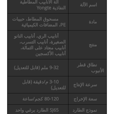
آلة الأنابيب المطاطية
اسم الآلة
النفاذية Yongte
مسحوق المطاط، حبيبات
مادة
PE، المضافات الكيميائية
أنابيب الري، أنابيب النانو
الصغيرة، أنابيب التسرب،
منتج
أنابيب معتاد على الثمالة،
أنابيب الأكسجين
نطاق قطر
9-32 ملم (قابل للتعديل)
الأنبوب
3-10 م/دقيقة (قابل
سرعة الإنتاج
للتعديل)
سعة الإخراج
80-120 كجم/ساعة
نموذج الطارد
SJ65 الطارد برغي واحد