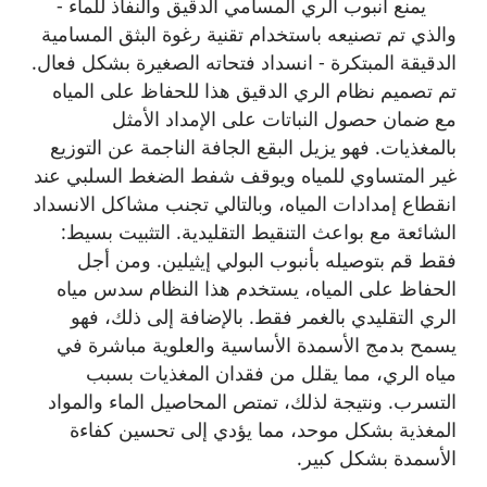
يمنع أنبوب الري المسامي الدقيق والنفاذ للماء -
والذي تم تصنيعه باستخدام تقنية رغوة البثق المسامية
الدقيقة المبتكرة - انسداد فتحاته الصغيرة بشكل فعال.
تم تصميم نظام الري الدقيق هذا للحفاظ على المياه
مع ضمان حصول النباتات على الإمداد الأمثل
بالمغذيات. فهو يزيل البقع الجافة الناجمة عن التوزيع
غير المتساوي للمياه ويوقف شفط الضغط السلبي عند
انقطاع إمدادات المياه، وبالتالي تجنب مشاكل الانسداد
الشائعة مع بواعث التنقيط التقليدية. التثبيت بسيط:
فقط قم بتوصيله بأنبوب البولي إيثيلين. ومن أجل
الحفاظ على المياه، يستخدم هذا النظام سدس مياه
الري التقليدي بالغمر فقط. بالإضافة إلى ذلك، فهو
يسمح بدمج الأسمدة الأساسية والعلوية مباشرة في
مياه الري، مما يقلل من فقدان المغذيات بسبب
التسرب. ونتيجة لذلك، تمتص المحاصيل الماء والمواد
المغذية بشكل موحد، مما يؤدي إلى تحسين كفاءة
الأسمدة بشكل كبير.