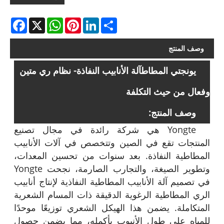
acebook
WhatsApp
X
Pinterest
LinkedIn
Share
وصف المنتج
يونجتي المطاط
آلة الأنابيب النفاذة
- نظام ري متين
وفعال من حيث التكلفة
وصف المنتج:
Yongte هي شركة رائدة في مجال تصنيع
المنتجات تقع في الصين وتتخصص في آلات الأنابيب
المطاطية النفاذة. بعد سنوات من تحسين المعدات،
وتطوير الصيغة، والتجارب الصارمة، نجحت Yongte
في تصميم آلة الأنابيب المطاطية النفاذية لإنتاج أنابيب
الري المطاطية الرغوية الدقيقة ذات المسام الشعرية
المتكاملة. يضمن هذا الهيكل الشعري توزيعًا موحدًا
للمياه على طول الأنبوب بأكمله، مما يضمن حصول