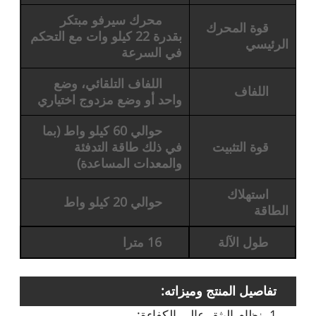
محرك سيرفو مبتكر
قوة المحرك
بقدرة 22 كيلو وات مع التحكم
الرئيسي
في السرعة
اللفاف التلقائي، وضع
اللفاف
واحد أو وضع مزدوج اختياري
حوالي 60 كيلو واط (بما
قوة التثبيت
في ذلك طاقة التدفئة
والمعدات المساعدة)
استهلاك
حوالي 20 كيلو واط
الطاقة
طول الآلة
16 مترا
تفاصيل المنتج وميزاته:
1. نظام البثق عالي الكفاءة: