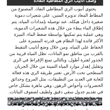
وصف أنابيب الري المطاطية النفاذة
يحتوي أنبوب الري المطاطي النفاذ، المصنوع من
المطاط المعاد تدويره المتين، على شعيرات دموية
صغيرة داخل هيكله. عند توصيله بإمدادات المياه، يتم
إطلاق الماء ببطء من خلال هذه الشعيرات الدموية،
وهي عملية يتم تمكينها بواسطة ضغط الماء. الميزة
الأكثر فائدة لهذا النظام هي قدرته المتميزة على
الحفاظ على المياه. ومن خلال وضع أنابيب التنقيط
بالقرب من مناطق نمو النباتات، تظل المياه قريبة من
الجذور لفترة أطول، وبالتالي تمنع الإفراط في الري
وتقليل إهدار موارد المياه الثمينة من خلال الجريان
السطحي تحت الأرض. تعتبر طريقة الري هذه فعالة
للغاية في العديد من التطبيقات، مثل المروج وحدائق
الخضروات وأحواض الزهور، وهي ماهرة بشكل خاص
في تقديم جدول سقي دقيق ولطيف لصفوف النباتات.