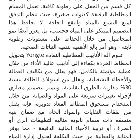
كل قسم من الحقل على رطوبة كافية. تعمل المسام
المطاطية الدقيقة كقنوات صغيرة، حيث تنظم التدفق
لمنع التشبع بالمياه والبقع الجافة. لا يحافظ هذا
التصميم المبتكر على المياه فحسب، بل يعزز أيضًا نمو
المحاصيل من خلال الحفاظ على مستويات رطوبة
ثابتة - وهو أمر بالغ الأهمية لتنمية النباتات الصحية.
تقوم آلة الأنابيب المطاطية النفاذة Yongte بتحويل
المطاط الخردة بكفاءة إلى أنابيب عالية الأداء من خلال
عملية مؤتمتة بالكامل. فهو يقلل من تكاليف العمالة
والأخطاء التشغيلية، ويقلل من استهلاك الطاقة بنسبة
30% مقارنة بالطرق التقليدية، ويتميز بتصميم معياري
لإجراء تغييرات سريعة على المواد والصيانة. من خلال
استخدام مسحوق المطاط المعاد تدويره، فإنه يقلل
من نفقات النفايات والمواد الخام مع ضمان بنية
متسقة ذات مسام نانوية مثالية لتطبيقات الري أو
الصرف أو تربية الأحياء المائية الدقيقة - مما يوفر
المتانة والفعالية من حيث التكلفة لحلول إدارة المياه