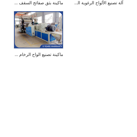
آلة تصنيع الألواح الرغوية الخالية من PVC
ماكينة بثق صفائح السقف المموجة PVC
ماكينة تصنيع الواح الرخام PVC