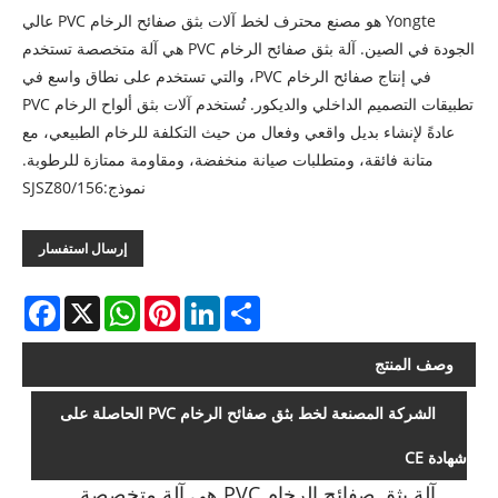
Yongte هو مصنع محترف لخط آلات بثق صفائح الرخام PVC عالي
الجودة في الصين. آلة بثق صفائح الرخام PVC هي آلة متخصصة تستخدم
في إنتاج صفائح الرخام PVC، والتي تستخدم على نطاق واسع في
تطبيقات التصميم الداخلي والديكور. تُستخدم آلات بثق ألواح الرخام PVC
عادةً لإنشاء بديل واقعي وفعال من حيث التكلفة للرخام الطبيعي، مع
متانة فائقة، ومتطلبات صيانة منخفضة، ومقاومة ممتازة للرطوبة.
نموذج:SJSZ80/156
إرسال استفسار
acebook
WhatsApp
X
Pinterest
LinkedIn
Share
وصف المنتج
الشركة المصنعة لخط بثق صفائح الرخام PVC الحاصلة على
شهادة CE
آلة بثق صفائح الرخام PVC هي آلة متخصصة