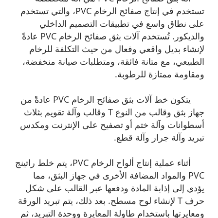
تستخدم في إنتاج صفائح الرخام PVC، والتي تستخدم
على نطاق واسع في تطبيقات التصميم الداخلي
والديكور. تُستخدم آلات بثق صفائح الرخام PVC عادةً
لإنشاء بديل واقعي وفعال من حيث التكلفة للرخام
الطبيعي، مع متانة فائقة، ومتطلبات صيانة منخفضة،
ومقاومة ممتازة للرطوبة.
يتكون خط آلات بثق صفائح الرخام PVC عادةً من
جهاز بثق وقالب من النوع T وقالب وآلة تقويم بثلاث
أسطوانات وآلة ختم أو تصفيح على الإنترنت ومكدس
تبريد وآلة جرار وآلة قطع.
أثناء عملية إنتاج ألواح الرخام PVC، يتم خلط راتينج
PVC والمواد المضافة الأخرى في جهاز البثق، مما
يؤدي إلى إذابة المادة ودفعها عبر القالب على شكل
حرف T لإنشاء لوح مسطح. بعد ذلك، يتم تبريد الورقة
ومعايرتها باستخدام طاولة المعايرة ووحدة التبريد، ثم