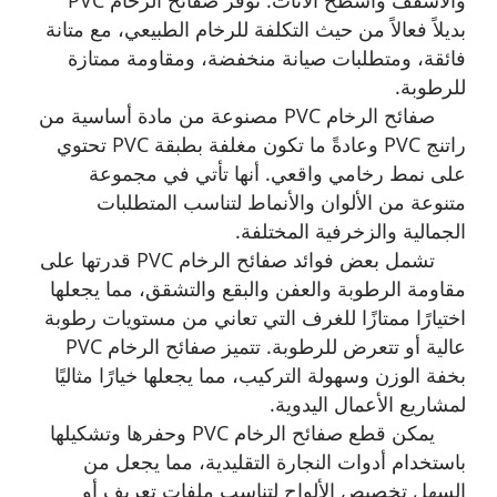
بديلاً فعالاً من حيث التكلفة للرخام الطبيعي، مع متانة
فائقة، ومتطلبات صيانة منخفضة، ومقاومة ممتازة
للرطوبة.
صفائح الرخام PVC مصنوعة من مادة أساسية من
راتنج PVC وعادةً ما تكون مغلفة بطبقة PVC تحتوي
على نمط رخامي واقعي. أنها تأتي في مجموعة
متنوعة من الألوان والأنماط لتناسب المتطلبات
الجمالية والزخرفية المختلفة.
تشمل بعض فوائد صفائح الرخام PVC قدرتها على
مقاومة الرطوبة والعفن والبقع والتشقق، مما يجعلها
اختيارًا ممتازًا للغرف التي تعاني من مستويات رطوبة
عالية أو تتعرض للرطوبة. تتميز صفائح الرخام PVC
بخفة الوزن وسهولة التركيب، مما يجعلها خيارًا مثاليًا
لمشاريع الأعمال اليدوية.
يمكن قطع صفائح الرخام PVC وحفرها وتشكيلها
باستخدام أدوات النجارة التقليدية، مما يجعل من
السهل تخصيص الألواح لتناسب ملفات تعريف أو