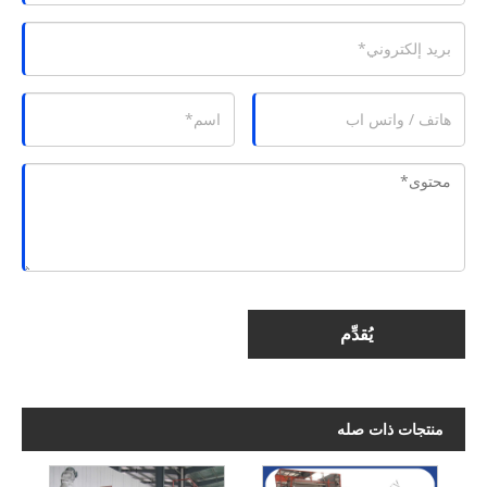
يُقدِّم
منتجات ذات صله