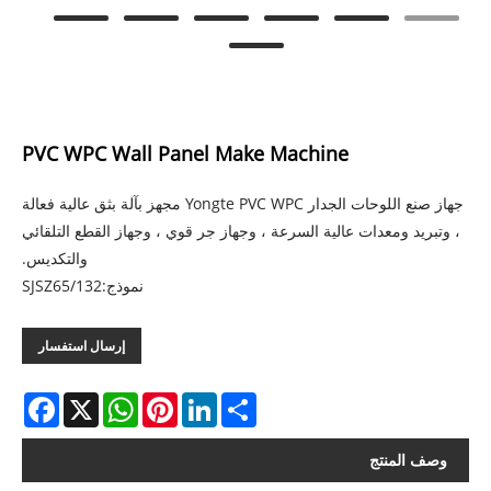
PVC WPC Wall Panel Make Machine
جهاز صنع اللوحات الجدار Yongte PVC WPC مجهز بآلة بثق عالية فعالة
، وتبريد ومعدات عالية السرعة ، وجهاز جر قوي ، وجهاز القطع التلقائي
والتكديس.
نموذج:SJSZ65/132
إرسال استفسار
acebook
WhatsApp
X
Pinterest
LinkedIn
Share
وصف المنتج