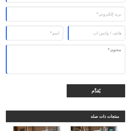
يُقدِّم
منتجات ذات صله