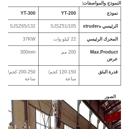
النموذج والمواصفات:
نموذج
YT-200
YT-300
الرئيسي ه
xtruder
SZ51/105
SJ
SZ65/132
SJ
المحرك الرئيسي
22 كيلو وات
37KW
Max.Product
200 مم
300mm
عرض
قدرة البثق
120-150 كجم/
25
0-
20
0 كجم/
ساعة
ساعة
ال
صور