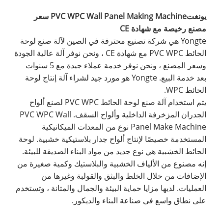
يونغت
PVC WPC Wall Panel Making Machine سعر
مصنع رخيصة مع شهادة CE
Yongte هي شركة تصنيع محترفة في الصين لآلة صنع لوحة
الحائط PVC WPC مع شهادة CE ، ونحن نوفر آلة عالية الجودة
وسعر المصنع ، ونحن نوفر خدمة عملاء جيدة مع 5 سنوات
بعد خدمة البيع. Yongte هو مورد جيد لشراء آلة إنتاج لوحة
الحائط WPC.
يتم استخدام آلة صنع لوحة الحائط PVC WPC لصنع ألواح
الجدران المزخرفة الداخلية وألواح السقف. PVC WPC Wall
Panel Make Machine نوع من المعدات الميكانيكية
المستخدمة خصيصًا لإنتاج ألواح جدار بلاستيكية خشبية. لوحة
الحائط الخشبية هي نوع جديد من مواد البناء الصديقة للبيئة.
إنه مصنوع من الألياف الخشبية والبلاستيك وكمية صغيرة من
الإضافات من خلال الخلط والبثق والقولبة وغيرها من
العمليات. لديها مزايا حماية البيئة والجمال والمتانة ، وتستخدم
على نطاق واسع في صناعة البناء والديكور.