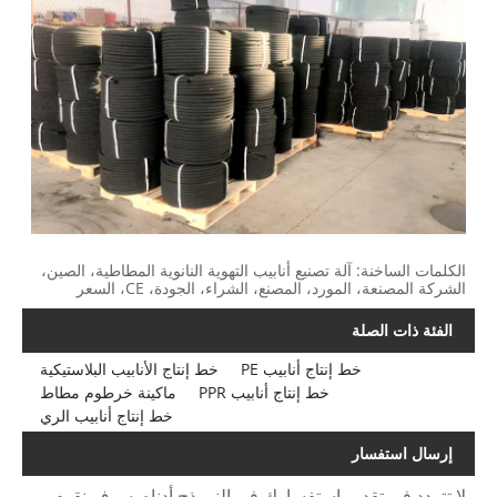
الكلمات الساخنة: آلة تصنيع أنابيب التهوية النانوية المطاطية، الصين،
الشركة المصنعة، المورد، المصنع، الشراء، الجودة، CE، السعر
الفئة ذات الصلة
خط إنتاج أنابيب PE
خط إنتاج الأنابيب البلاستيكية
خط إنتاج أنابيب PPR
ماكينة خرطوم مطاط
خط إنتاج أنابيب الري
إرسال استفسار
لا تتردد في تقديم استفسارك في النموذج أدناه. سوف نقوم