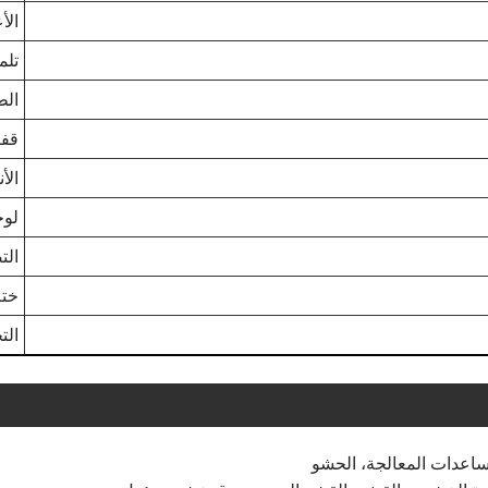
الأع
تلم
الط
قفل
الأ
لوح
الت
ختم
الت