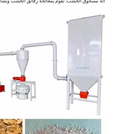
آلة مسحوق الخشب: تقوم بمعالجة رقائق الخشب ون