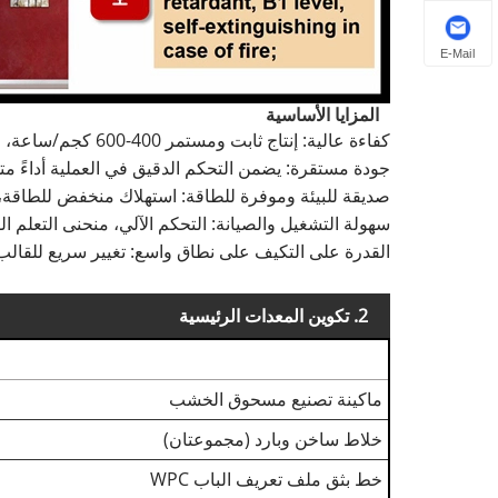
E-Mail
المزايا الأساسية
كفاءة عالية
: إنتاج ثابت ومستمر 400-600 كجم/ساعة، مناسب للإنتاج الضخم
جودة مستقرة
: يضمن التحكم الدقيق في العملية أداءً 
صديقة للبيئة وموفرة للطاقة
: استهلاك منخفض للطاقة، نف
سهولة التشغيل والصيانة
: التحكم الآلي، منحنى التعلم ا
القدرة على التكيف على نطاق واسع
: تغيير سريع للقال
2.
تكوين المعدات الرئيسية
ماكينة تصنيع مسحوق الخشب
خلاط ساخن وبارد (مجموعتان)
خط بثق ملف تعريف الباب WPC