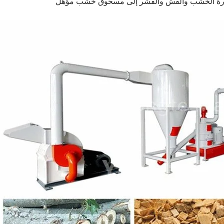
شارة الخشب والقش والقشر إلى مسحوق خشب مؤهل