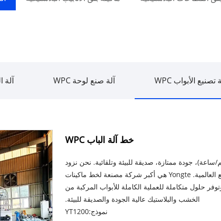
تصنيع الأبواب WPC
آلة صنع لوحة WPC
آلة ا
خط آلة الباب WPC
نة أبواب Yongte WPC - كفاءة عالية (400-600 كجم/ساعة)، جودة ممتازة، صديقة للبيئة وتلقائية. نحن نزود
مشروع تسليم المفتاح بالمعدات الكاملة وخدمة ما بعد البيع العالمية. Yongte هي أكبر شركة مصنعة لخط ماكينات
 الموجودة في الصين، وتوفر حلول متكاملة للعملية الكاملة للأبواب المركبة من
الخشب والبلاستيك عالية الجودة والصديقة للبيئة.
نموذج:YT1200