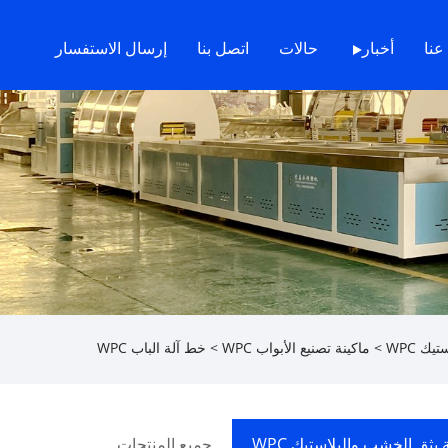
عنا
أخبار
حالات
اتصل بنا
إرسال الاستفسار
ك WPC
>
ماكينة تصنيع الأبواب WPC
> خط آلة الباب WPC
ة بثق الخشب والبلاستيك WPC
جميع المنتجات