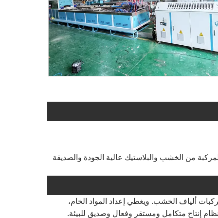
ة للعملية الكاملة للأبواب المركبة من الخشب والبلاستيك عالية الجودة والصديقة
دام راتينج PVC ومركبات ألياف الخشب. ويغطي إعداد المواد الخام،
ظام إنتاج متكامل ومستقر وفعال وصديق للبيئة
.