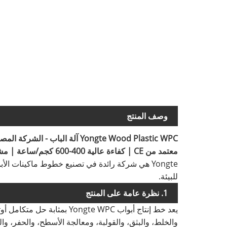
وصف المنتج
Yongte Wood Plastic WPC آلة الباب - الشركة المصنعة لمشروع تسليم المفتاح بجودة ممتازة
معتمد من CE | كفاءة عالية 400-600 كجم/ساعة | مشروع تسليم المفتاح التلقائي | خدمات ما بعد البيع العالمية
للبيئة.
1. نظرة عامة على المنتج
يعد خط إنتاج أبواب Yongte WPC بمثابة حل متكامل أوتوماتيكي بالكامل مخصص للتصنيع
والخلط، والبثق، والقولبة، ومعالجة الأسطح، والحفر، وا