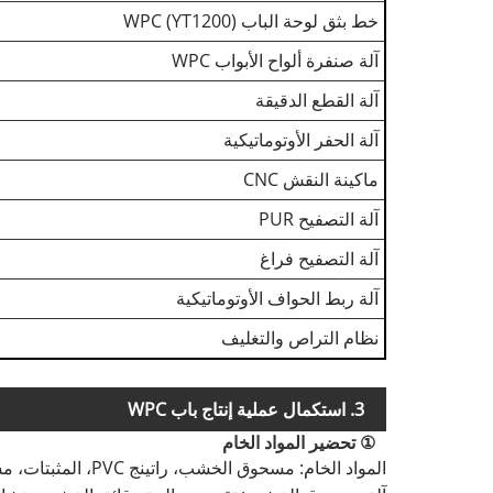
خط بثق لوحة الباب WPC (YT1200)
آلة صنفرة ألواح الأبواب WPC
آلة القطع الدقيقة
آلة الحفر الأوتوماتيكية
ماكينة النقش CNC
آلة التصفيح PUR
آلة التصفيح فراغ
آلة ربط الحواف الأوتوماتيكية
نظام التراص والتغليف
3. استكمال عملية إنتاج باب WPC
① تحضير المواد الخام
المواد الخام: مسحوق الخشب، راتينج PVC، المثبتات، مساعدات المعالجة، الحشو