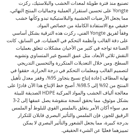
تصنيع منذ فترة طويلة لمعدات الخشب والبلاستيك، ركزت
Yongte على تحسين استقرار العملية وجماليات المنتج النهائي،
مما يجعل الأرضيات الخشبية والبلاستيكية تبدو وكأنها خشب
حقيقي مع الاستفادة الكاملة من خصائص المواد.
وفقاً لفريق Yongte الفني، ركزت هذه الترقية بشكل أساسي
على دقة القالب وأنظمة التحكم في العمليات. في السابق، كانت
الصناعة تواجه في كثير من الأحيان مشكلات تتعلق بعمليات
النقش ثلاثي الأبعاد، مثل عمق النسيج غير المتساوي وتشويه
السطح. ومن خلال التعديلات المتكررة والتحسين التدريجي
لتصميم القالب ومعلمات التحكم في درجة الحرارة، حققوا في
نهاية المطاف إعادة إنتاج نسيج يتجاوز 95%، وقفز معدل تأهيل
المنتج من 92% إلى 98.5%. أصبح خط الإنتاج هذا الآن قادرًا على
معالجة ألياف الخشب والمواد المركبة HDPE الصديقة للبيئة
بشكل موثوق، مما يحقق أنسجة منقوشة يصل عمقها إلى 2-3
مم. سواء أكان الأمر يتعلق بالملمس القوي للبلوط أو الملمس
الرقيق للجوز، فإن الملمس والتأثير البصري قابلان للتكرار
بدرجة كبيرة، مما يجعل الشعور والتأثير البصري لا يمكن
تمييزهما فعليًا عن الشيء الحقيقي.