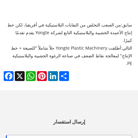
سابق:
من الصعب التخلص من النفايات البلاستيكية في أفريقيا، لكن خط
إنتاج الأعمدة الخشبية والبلاستيكية التابع لشركة Yongte يقدم تقدمًا
كبيرًا.
التالي:
أطلقت Yongte Plastic Machinery حلاً شاملاً "للصيغة + خط
الإنتاج" لمعالجة نقاط الضعف في صناعة الرغوة الخشبية والبلاستيكية
PE.
cebook
WhatsApp
X
Pinterest
LinkedIn
Share
إرسال استفسار