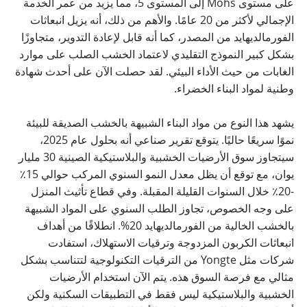
على مستوى Mohs إلى المستوى 5، مما يزيد من عمر الخدمة
الإجمالي لأكثر من 20 عامًا. والأهم من ذلك، أنه يزيل انبعاثات
الفورمالديهايد من المصدر، كما أنه قابل لإعادة التدوير، متجاوزًا
بشكل كبير النموذج التقليدي لاعتماد الخشب الصلب على موارد
الغابات من حيث الأداء البيئي. لقد حصلت الآن على أحدث شهادة
وطنية لمواد البناء الخضراء.
يشهد هذا النوع من مواد البناء الشبيهة بالخشب الصديقة للبيئة
نموًا سريعًا حاليًا. يتوقع تقرير صناعي أنه بحلول عام 2025،
سيتجاوز سوق الأرضيات الخشبية والبلاستيكية الصينية 30 مليار
يوان، مع توقع أن يظل معدل النمو السنوي المركب حوالي 15٪
-20٪ خلال السنوات القليلة المقبلة. وفي قطاع تأثيث المنزل
على وجه الخصوص، تجاوز الطلب السنوي على المواد الشبيهة
بالخشب الخالية من الفورمالديهايد 20%. انطلاقًا من أهداف
انبعاثات الكربون المزدوجة وترقيات الاستهلاك، استفادت
شركات مثل Yongte من الترقيات التكنولوجية لتتناسب بشكل
مثالي مع فرصة السوق هذه. يتم الآن استخدام الأرضيات
الخشبية والبلاستيكية ليس فقط في التطبيقات السكنية ولكن