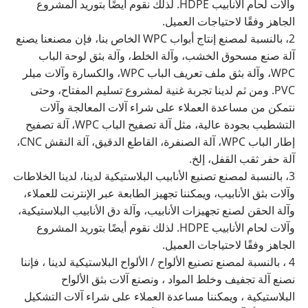
وآلات لحام الأنابيب HDPE. لذلك نقوم أيضًا بتوريد المشروع
الجاهز وفقًا لاحتياجات العميل.
2، بالنسبة لمصنع إنتاج أبواب WPC الخاص بنا، فإن مصنعنا يصنع
آلة صنع مسحوق الخشب، وآلة الخلط، وآلة بثق لوحة الباب
WPC، وآلة بثق ملف تعريف الباب WPC، والكسارة وآلات ميلر
PVC. ومن ثم لدينا تجربة غنية لمشروع تسليم المفتاح، وحتى
نتمكن من مساعدة العملاء على شراء آلات المعالجة وآلات
التشطيب بجودة عالية، مثل آلة تصفيح الباب WPC، آلة تصفيح
إطار الباب WPC، آلة الصنفرة، القاطع الدقيق، آلة النقش CNC،
آلة حفر ثقب القفل، إلخ.
3، بالنسبة لمصنع تصنيع الأنابيب البلاستيكية لدينا، لدينا الخلاطات
وآلات بثق الأنابيب، ويمكننا تجهيز الطابعة عبر الإنترنت للعملاء،
وآلة الحقن لصنع تجهيزات الأنابيب، وآلة دق الأنابيب البلاستيكية،
وآلات لحام الأنابيب HDPE. لذلك نقوم أيضًا بتوريد المشروع
الجاهز وفقًا لاحتياجات العميل.
4 ، بالنسبة لمصنع تصنيع الألواح / الألواح البلاستيكية لدينا ، فإننا
نصنع آلة تجفيف وخلط المواد ، ونصنع آلات بثق الألواح
البلاستيكية ، ويمكننا مساعدة العملاء على شراء آلات التشكيل