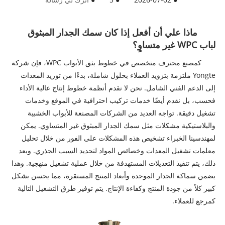
ماذا علي أن أفعل إذا كان سمك الجدار المبثوق
لباب WPC غير متساوٍ؟
كمصنع محترف متخصص في خطوط بثق الأبواب WPC، فإن شركة
Yongte ملتزمة بتزويد العملاء بحلول شاملة، بدءًا من توريد المعدات
إلى الدعم الفني الشامل. نحن لا نقدم أنظمة خطوط إنتاج عالية الأداء
فحسب، بل نقدم أيضًا خدمات تركيب احترافية في الموقع وخدمات
تشغيل دقيقة. تواجه العديد من الشركات المصنعة للأبواب الخشبية
والبلاستيكية مشكلات مثل سمك الجدار المبثوق غير المتساوي. يمكن
لمهندسينا الخبراء تشخيص هذه المشكلات على الفور من خلال تحليل
معلمات تشغيل المعدات وخصائص المواد لتحديد السبب الجذري. وبعد
ذلك، يتم تنفيذ التعديلات المستهدفة من خلال عملية تشغيل منهجية. وهذا
يضمن سماكة الجدار الموحدة وأبعاد المنتج المستقرة، مما يحسن بشكل
كبير كلاً من جودة المنتج وكفاءة الإنتاج. يتم توفير طرق التشغيل التالية
كمرجع للعملاء.