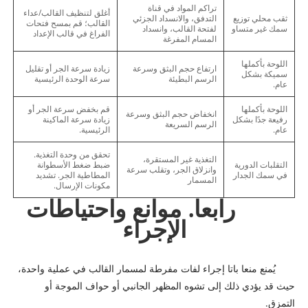
تراكم المواد في قناة
أغلق لتنظيف القالب/عداء
ثقب محلي توزيع
التدفق، والانسداد الجزئي
القالب؛ قم بمسح فتحات
سمك غير متساو
لفتحة القالب، وانسداد
الفراغ في قالب الإعداد
المسام المفرغة
اللوحة بأكملها
ارتفاع حجم البثق وسرعة
زيادة سرعة الجر أو تقليل
سميكة بشكل
الرسم البطيئة
سرعة الوحدة الرئيسية
عام.
اللوحة بأكملها
قم بخفض سرعة الجر أو
انخفاض حجم البثق وسرعة
رفيعة جدًا بشكل
زيادة سرعة الماكينة
الرسم السريعة
عام.
الرئيسية.
تحقق من وحدة التغذية.
التغذية غير المستقرة،
التقلبات الدورية
ضبط ضغط الأسطوانة
وانزلاق الجر، وتقلب سرعة
في سمك الجدار
المطاطية الجر. تشديد
المسمار
مكونات الإرسال.
رابعا. موانع واحتياطات
الإجراء
يُمنع منعا باتا إجراء لفات مفرطة لمسمار القالب في عملية واحدة،
حيث قد يؤدي ذلك إلى تشوه المظهر الجانبي أو حواف الموجة أو
التمزق.