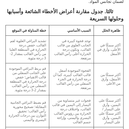
لضمان تجانس المواد.
ثالثا. جدول مقارنة أعراض الأخطاء الشائعة وأسبابها
وحلولها السريعة
ظاهرة الخلل
السبب الأساسي
خطة المناولة في الموقع
توجد فجوة كبيرة في
تشديد البراغي العلوية لفم
أكثر سمكًا في
الجانب العلوي من قالب
القالب. خفض درجة
الأعلى، وأرق في
القالب، وتكون درجة
الحرارة في المنطقة العليا
الأسفل
الحرارة أعلى رأس القالب
من رأس القالب بمقدار 2-
مرتفعة.
3 درجة مئوية.
قم بربط البراغي الموجودة
الفجوة الموجودة أسفل
على الجانب السفلي من
أكثر سمكًا من
قالب القالب كبيرة، كما أن
قالب الانقباض؛ خفض
الأسفل، وأرق
درجة الحرارة في الجزء
درجة الحرارة في المنطقة
من الأعلى
السفلي من رأس القالب
السفلى من رأس القالب
مرتفعة.
بمقدار 2-3 درجة مئوية.
أكثر سمكًا على
فجوات غير متساوية من
قم بضبط البراغي الجانبية
اليمين، وأرق
اليسار إلى اليمين في قالب
المقابلة؛ تصحيح محورية
على اليسار /
القالب، واختلاف درجة
رأس القالب؛ تحقيق
أكثر سمكًا على
الحرارة بين رؤوس القالب
التوازن بين درجات الحرارة
اليمين، وأرق
اليسرى واليمنى، وإزاحة
اليسرى واليمنى
على اليسار
جسم القالب