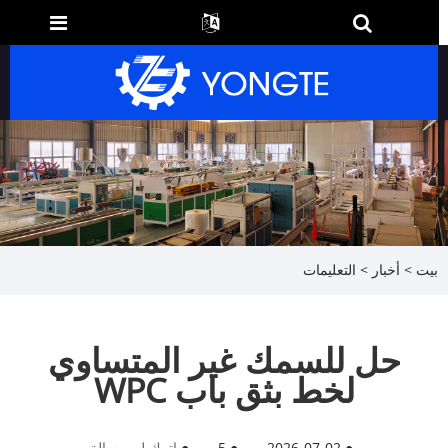
بيت
>
أخبار
>
التعليمات
حل للسمك غير المتساوي
لخط بثق باب WPC
●
2026-07-02
●
5
●
اترك لي رسالة