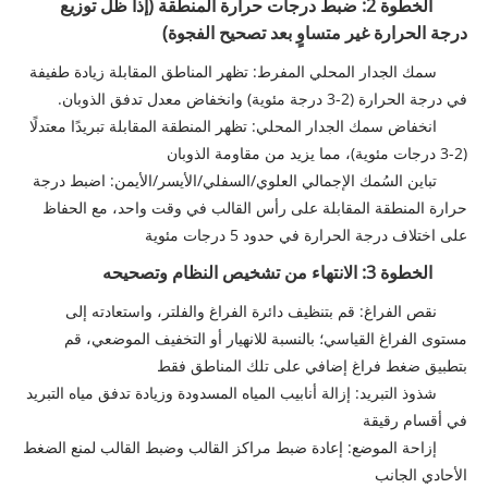
الخطوة 2: ضبط درجات حرارة المنطقة (إذا ظل توزيع
درجة الحرارة غير متساوٍ بعد تصحيح الفجوة)
سمك الجدار المحلي المفرط: تظهر المناطق المقابلة زيادة طفيفة
في درجة الحرارة (2-3 درجة مئوية) وانخفاض معدل تدفق الذوبان.
انخفاض سمك الجدار المحلي: تظهر المنطقة المقابلة تبريدًا معتدلًا
(2-3 درجات مئوية)، مما يزيد من مقاومة الذوبان
تباين السُمك الإجمالي العلوي/السفلي/الأيسر/الأيمن: اضبط درجة
حرارة المنطقة المقابلة على رأس القالب في وقت واحد، مع الحفاظ
على اختلاف درجة الحرارة في حدود 5 درجات مئوية
الخطوة 3: الانتهاء من تشخيص النظام وتصحيحه
نقص الفراغ: قم بتنظيف دائرة الفراغ والفلتر، واستعادته إلى
مستوى الفراغ القياسي؛ بالنسبة للانهيار أو التخفيف الموضعي، قم
بتطبيق ضغط فراغ إضافي على تلك المناطق فقط
شذوذ التبريد: إزالة أنابيب المياه المسدودة وزيادة تدفق مياه التبريد
في أقسام رقيقة
إزاحة الموضع: إعادة ضبط مراكز القالب وضبط القالب لمنع الضغط
الأحادي الجانب