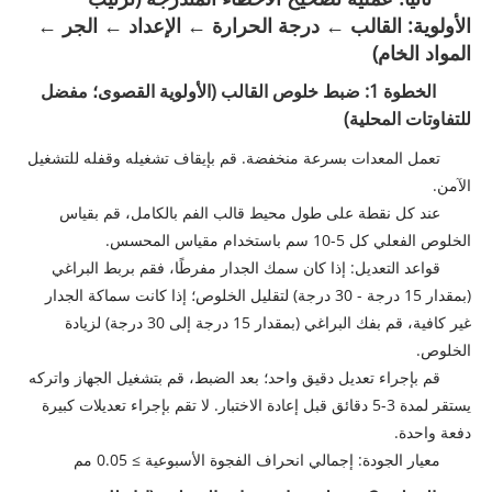
الأولوية: القالب ← درجة الحرارة ← الإعداد ← الجر ←
المواد الخام)
الخطوة 1: ضبط خلوص القالب (الأولوية القصوى؛ مفضل
للتفاوتات المحلية)
تعمل المعدات بسرعة منخفضة. قم بإيقاف تشغيله وقفله للتشغيل
الآمن.
عند كل نقطة على طول محيط قالب الفم بالكامل، قم بقياس
الخلوص الفعلي كل 5-10 سم باستخدام مقياس المحسس.
قواعد التعديل: إذا كان سمك الجدار مفرطًا، فقم بربط البراغي
(بمقدار 15 درجة - 30 درجة) لتقليل الخلوص؛ إذا كانت سماكة الجدار
غير كافية، قم بفك البراغي (بمقدار 15 درجة إلى 30 درجة) لزيادة
الخلوص.
قم بإجراء تعديل دقيق واحد؛ بعد الضبط، قم بتشغيل الجهاز واتركه
يستقر لمدة 3-5 دقائق قبل إعادة الاختبار. لا تقم بإجراء تعديلات كبيرة
دفعة واحدة.
معيار الجودة: إجمالي انحراف الفجوة الأسبوعية ≥ 0.05 مم