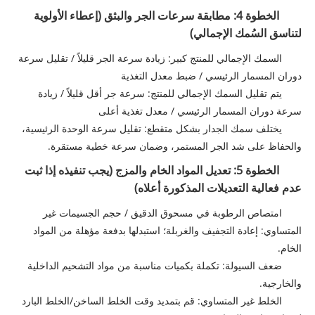
الخطوة 4: مطابقة سرعات الجر والبثق (إعطاء الأولوية
لتناسق السُمك الإجمالي)
السمك الإجمالي للمنتج كبير: زيادة سرعة الجر قليلاً / تقليل سرعة
دوران المسمار الرئيسي / ضبط معدل التغذية
يتم تقليل السمك الإجمالي للمنتج: سرعة جر أقل قليلاً / زيادة
سرعة دوران المسمار الرئيسي / معدل تغذية أعلى
يختلف سمك الجدار بشكل متقطع: تقليل سرعة الوحدة الرئيسية،
والحفاظ على شد الجر المستمر، وضمان سرعة خطية مستقرة.
الخطوة 5: تعديل المواد الخام والمزج (يجب تنفيذه إذا ثبت
عدم فعالية التعديلات المذكورة أعلاه)
امتصاص الرطوبة في مسحوق الدقيق / حجم الجسيمات غير
المتساوي: إعادة التجفيف والغربلة؛ استبدلها بدفعة مؤهلة من المواد
الخام.
ضعف السيولة: تكملة بكميات مناسبة من مواد التشحيم الداخلية
والخارجية.
الخلط غير المتساوي: قم بتمديد وقت الخلط الساخن/الخلط البارد