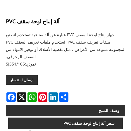
آلة إنتاج لوحة سقف PVC
جهاز إنتاج لوحة السقف PVC عبارة عن آلة صناعية تستخدم لتصنيع
ملفات تعريف سقف PVC. تُستخدم ملفات تعريف السقف PVC
لمجموعة متنوعة من الأغراض ، مثل تغطية الأسلاك أو توفير الانتهاء من
السقف الزخرفي.
نموذج:SJS51/105
إرسال استفسار
acebook
WhatsApp
X
Pinterest
LinkedIn
Share
وصف المنتج
سعر آلة إنتاج لوحة سقف PVC