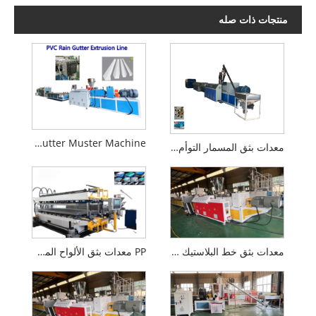
منتجات ذات صله
PVC Main Gutter Muster Machine
معدات بثق المسمار التوأم المخروطي
معدات بثق خط البلاستيك الحجري PVC
PP معدات بثق الألواح المجوفة البلاستيكية