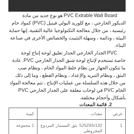
1. مقدمة موجزة
PVC Extrable Wall Board هو نوع جديد من مادة
الديكور الخارجي ، مع كلوريد البولي فينيل (PVC) كمواد خام
رئيسية ، من خلال معالجة التكنولوجيا عالية التقنية. إنها حماية
البيئة ، ودائمة ، وسهلة التثبيت والخصائص الأخرى في صناعة
البناء.
PVC الجدار الخارجي الجدار تعليق لوحة إنتاج لوحة
خاصة تستخدم لإنتاج لوحة شنق الجدار الخارجي PVC. عادة
ما تتكون الجهاز من نظام خلط المواد الخام ، ونظام صب
البثق ، ونظام التبريد والإعداد ، ونظام القطع ، وما إلى ذلك
من خلال هذه السلسلة من عمليات الإنتاج ، تتم معالجة المواد
الخام PVC في لوحات معلقة على الجدار الخارجي PVC
بأشكال وأحجام مختلفة.
2. قائمة المعدات
غرض
معدات
كمية
1
SJSZ65/132 بثق المسمار المزدوج
1 مجموعة
المخروطي