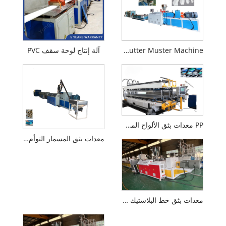
PVC Main Gutter Muster Machine
آلة إنتاج لوحة سقف PVC
PP معدات بثق الألواح المجوفة البلاستيكية
معدات بثق المسمار التوأم المخروطي
معدات بثق خط البلاستيك الحجري PVC