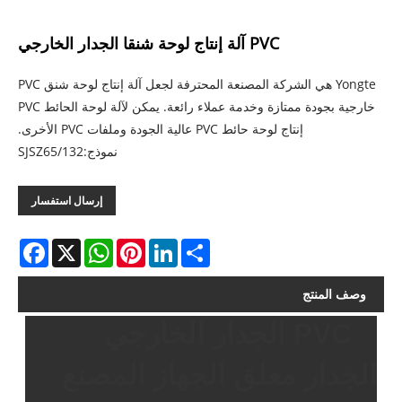
PVC آلة إنتاج لوحة شنقا الجدار الخارجي
Yongte هي الشركة المصنعة المحترفة لجعل آلة إنتاج لوحة شنق PVC
خارجية بجودة ممتازة وخدمة عملاء رائعة. يمكن لآلة لوحة الحائط PVC
إنتاج لوحة حائط PVC عالية الجودة وملفات PVC الأخرى.
نموذج:SJSZ65/132
إرسال استفسار
acebook
WhatsApp
X
Pinterest
LinkedIn
Share
وصف المنتج
PVC الجدار الخارجي
الجدار معلق الجهاز المصنع