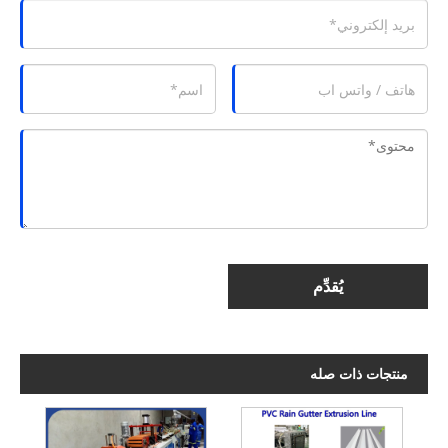
يُقدِّم
منتجات ذات صله