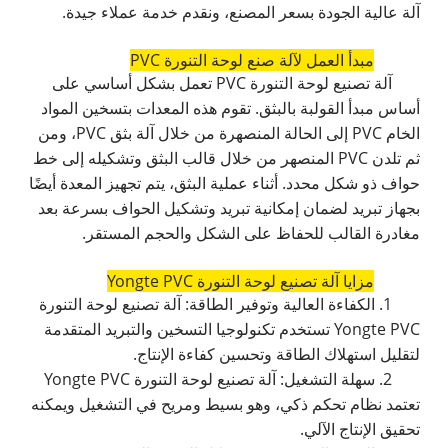
آلة عالية الجودة بسعر المصنع، ونقدم خدمة عملاء جيدة.
مبدأ العمل لآلة صنع لوحة التنورة PVC
آلة تصنيع لوحة التنورة PVC تعمل بشكل أساسي على
أساس مبدأ القولبة بالبثق. تقوم هذه المعدات بتسخين المواد
الخام PVC إلى الحالة المنصهرة من خلال آلة بثق PVC، ومن
ثم تلدن PVC المنصهر من خلال قالب البثق وتشكيله إلى خط
حواف ذو شكل محدد. أثناء عملية البثق، يتم تجهيز المعدة أيضًا
بجهاز تبريد لضمان إمكانية تبريد وتشكيل الحواف بسرعة بعد
مغادرة القالب للحفاظ على الشكل والحجم المستقر.
مزايا آلة تصنيع لوحة التنورة Yongte PVC
1. الكفاءة العالية وتوفير الطاقة: آلة تصنيع لوحة التنورة
Yongte PVC تستخدم تكنولوجيا التسخين والتبريد المتقدمة
لتقليل استهلاك الطاقة وتحسين كفاءة الإنتاج.
2. سهلة التشغيل: آلة تصنيع لوحة التنورة Yongte PVC
تعتمد نظام تحكم ذكي، وهو بسيط ومريح في التشغيل ويمكنه
تحقيق الإنتاج الآلي.