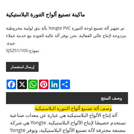
ماكينة تصنيع ألواح التنورة البلاستيكية
تم تجهيز آلة تصنيع لوحة التنورة Yongte PVC بآلة بثق لولبية مخروطية
مزدوجة لإنتاج عالي الفعالية. نحن نوفر آلة عالية الجودة مع خدمة عملاء
جيدة.
نموذج:SJSZ51/105
إرسال استفسار
acebook
WhatsApp
X
Pinterest
LinkedIn
Share
وصف المنتج
وصف آلة تصنيع ألواح التنورة البلاستيكية
آلة إنتاج الألواح البلاستيكية هي عبارة عن معدات صناعية
تستخدم خصيصًا لإنتاج الألواح البلاستيكية. Yongte هي شركة
مصنعة محترفة لآلة تصنيع الألواح البلاستيكية، وتوفر Yongte