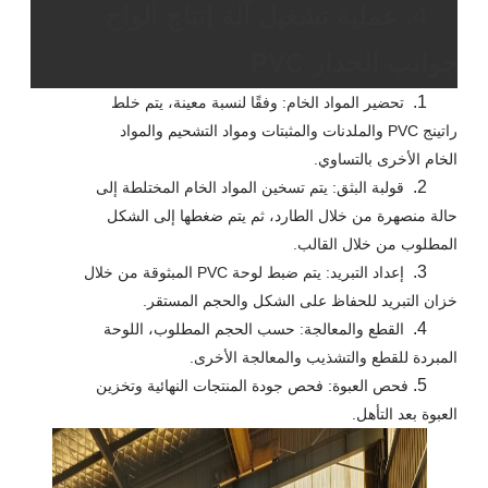
4. عملية تشغيل آلة إنتاج ألواح
جوانب الجدار PVC
1.
تحضير المواد الخام: وفقًا لنسبة معينة، يتم خلط
راتينج PVC والملدنات والمثبتات ومواد التشحيم والمواد
الخام الأخرى بالتساوي.
2.
قولبة البثق: يتم تسخين المواد الخام المختلطة إلى
حالة منصهرة من خلال الطارد، ثم يتم ضغطها إلى الشكل
المطلوب من خلال القالب.
3.
إعداد التبريد: يتم ضبط لوحة PVC المبثوقة من خلال
خزان التبريد للحفاظ على الشكل والحجم المستقر.
4.
القطع والمعالجة: حسب الحجم المطلوب، اللوحة
المبردة للقطع والتشذيب والمعالجة الأخرى.
5.
فحص العبوة: فحص جودة المنتجات النهائية وتخزين
العبوة بعد التأهل.