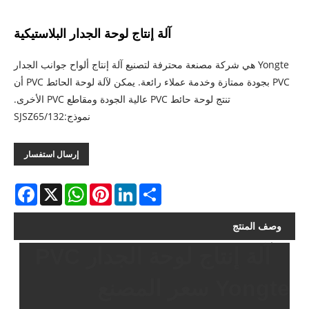
آلة إنتاج لوحة الجدار البلاستيكية
Yongte هي شركة مصنعة محترفة لتصنيع آلة إنتاج ألواح جوانب الجدار
PVC بجودة ممتازة وخدمة عملاء رائعة. يمكن لآلة لوحة الحائط PVC أن
تنتج لوحة حائط PVC عالية الجودة ومقاطع PVC الأخرى.
نموذج:SJSZ65/132
إرسال استفسار
acebook
WhatsApp
X
Pinterest
LinkedIn
Share
وصف المنتج
آلة إنتاج لوحة الجدار PVC
Yongte سعر المصنع