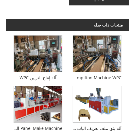
منتجات ذات صله
WPE Wood Plastic Compition Machine WPC
آلة إنتاج التزيين WPC
آلة بثق ملف تعريف الباب WPC عالية السرعة
PVC WPC Wall Panel Make Machine