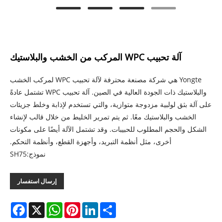
آلة تحبيب WPC المركب من الخشب والبلاستيك
Yongte هي شركة مصنعة محترفة لآلة تحبيب WPC لمركب الخشب
والبلاستيك ذات الجودة العالية في الصين. آلة تحبيب WPC تشتمل عادةً
على آلة بثق لولبية مزدوجة متوازية، والتي تستخدم لإذابة وخلط جزيئات
الخشب والبلاستيك معًا. ثم يتم تمرير الخليط من خلال قالب لإنشاء
الشكل والحجم المطلوب للحبيبات. وقد تشتمل الآلة أيضًا على مكونات
أخرى، مثل أنظمة التبريد، وأجهزة القطع، وأنظمة التحكم.
نموذج:SH75
إرسال استفسار
acebook
WhatsApp
X
Pinterest
LinkedIn
Share