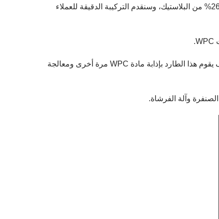
يجب خلط مسحوق الخشب والرقائق البلاستيكية مع المضافات الكيميائية. تبلغ نسبة الخلط حوالي 70% من ألياف الخشب مع 26% من البلاستيك، وسنقدم التركيبة الدقيقة للعملاء
ستتم معالجة حبيبات WPC بواسطة آلة بثق لولبية مخروطية مزدوجة والتي تم تصميمها خصيصًا لتصنيع منتجات WPC، وسوف يقوم هذا الطارد بإذابة مادة WPC مرة أخرى ومعالجة