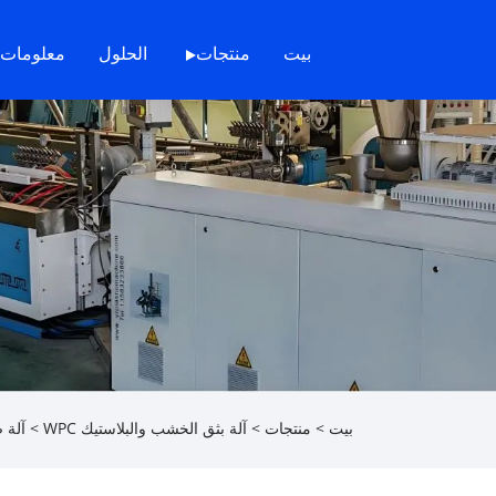
بيت
منتجات
الحلول
معلومات 
بيت
>
منتجات
>
آلة بثق الخشب والبلاستيك WPC
>
آلة 