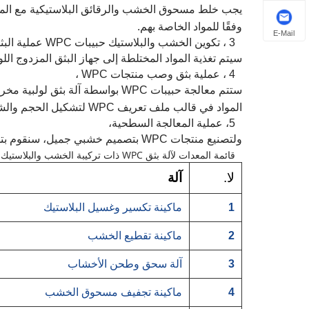
وفقًا للمواد الخاصة بهم.
E-Mail
3 ، تكوين الخشب والبلاستيك حبيبات WPC عملية البثق والتحبيب ،
سيتم تغذية المواد المختلطة إلى جهاز البثق المزدوج اللولبي المتوازي لمحبب WPC، ويجب صهر ا
4 ، عملية بثق وصب منتجات WPC ،
المواد في قالب ملف تعريف WPC لتشكيل الحجم والشكل المطلوب، كما تم تجهيز هذا الخط أيضًا بجهاز التبريد وجهاز القطع.
5، عملية المعالجة السطحية،
ولتصنيع منتجات WPC بتصميم خشبي جميل، سنقوم بتجهيز أجهزة معالجة الأسطح، مثل النقش ثلاثي الأبعاد عبر الإنترنت وآلة الصنفرة وآلة الفرشاة.
قائمة المعدات لآلة بثق WPC ذات تركيبة الخشب والبلاستيك
لا.
آلة
1
ماكينة تكسير وغسيل البلاستيك
2
ماكينة تقطيع الخشب
3
آلة سحق وطحن الأخشاب
4
ماكينة تجفيف مسحوق الخشب