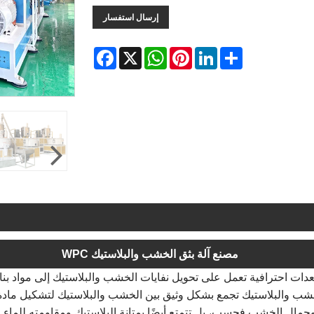
إرسال استفسار
Facebook
WhatsApp
X
Pinterest
LinkedIn
Share
مصنع آلة بثق الخشب والبلاستيك WPC
WPC ذات تركيبة Yongte Wood Plastic هي معدات احترافية تعمل على تحويل نفايات الخشب والبلا
 الخشب والبلاستيك تجمع بشكل وثيق بين الخشب والبلاستيك لتشكيل ما
وجمال الخشب فحسب، بل تتمتع أيضًا بمتانة البلاستيك ومقاومته للماء.