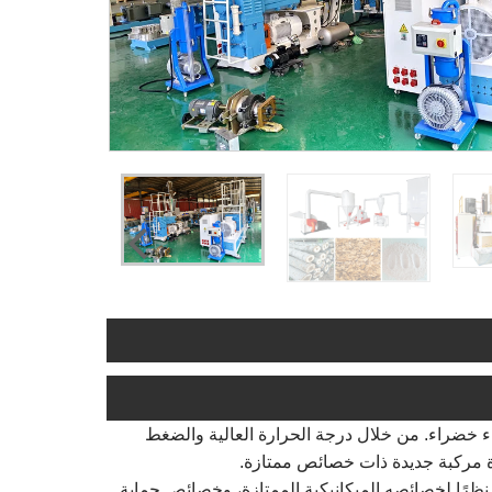
ستيك إلى مواد بناء خضراء. من خلال درجة الحرارة العالية والضغط
دة مركبة جديدة ذات خصائص ممتازة.
 نظرًا لخصائصه الميكانيكية الممتازة، وخصائص حماية