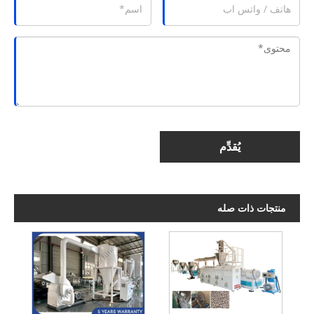
يُقدِّم
منتجات ذات صله