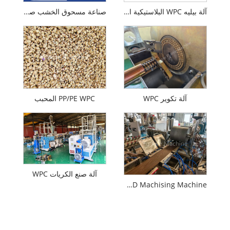
آلة بيليه WPC البلاستيكية المعاد تدويرها
صناعة مسحوق الخشب صنع آلة الطاحونة
آلة تكوير WPC
PP/PE WPC المحبب
آلة صنع الكريات WPC
WPC Decking Online 3D Machising Machine