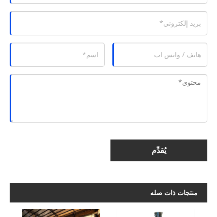
يُقدِّم
منتجات ذات صله