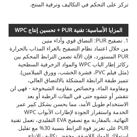
تركز على التحكم في التكاليف وترقية المنتج.
المزايا الأساسية: تقنية PUR + تحسين إنتاج WPC
1. تصفيح PUR: التصاق قوي وأداء متين
من خلال اعتماد نظام التصفيح بالغراء المذاب بالحرارة
PUR المستورد، فإن الآلة تضمن الترابط المحكم بين
ركائز إطار الباب WPC والمواد الزخرفية السطحية
(مثل فيلم PVC، قشرة الخشب، وورق الميلامين).
تتميز طبقة الرابطة المشكلة بالالتصاق العالي،
ومقاومة الماء، وخصائص مقاومة الشيخوخة - فهي لن
تتقشر أو تتشوه حتى في البيئات الرطبة أو بعد
الاستخدام طويل الأمد، مما يحسن بشكل كبير عمر
الخدمة واستقرار الجودة لإطارات الأبواب WPC
النهائية. بالمقارنة مع تصفيح EVA التقليدي، تعمل تقنية
PUR على تعزيز قوة الترابط بنسبة 30% مع تقليل
استهلاك المواد اللاصقة، وخفض تكاليف الإنتاج.