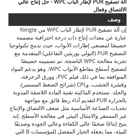
آلة تصفيح PUR لإطار الباب WPC - حل إنتاج عالي
الالتصاق وفعال
وصف
إن آلة تصفيح PUR لإطار الباب WPC من Yongte
عبارة عن معدات إنتاج ذات درجة احترافية مصممة
خصيصًا لمصنعي إطارات الأبواب، حيث تدمج تكنولوجيا
التصفيح PUR (البولي يوريثين التفاعلي) المتقدمة مع
تجربة معالجة WPC الناضجة. تم تصميمه خصيصًا
لتصفيح أسطح مقاطع الأبواب WPC، وهو يدعم المواد
المتوافقة بما في ذلك فيلم PVC، وورق الزخرفة،
وقشرة الخشب، وCPL (شرائح الضغط المستمر)،
والجلد. تستخدم الماكينة تقنية المادة اللاصقة المذوبة
بالحرارة PUR لتقديم أداء ربط فائق مع مواجهة
تحديات الصناعة الأساسية مثل ضعف الالتصاق والإنتاج
غير المستقر والامتثال البيئي في معالجة الأسطح. إنه
يتيح إنتاجًا ضخمًا عالي الكفاءة وعالي الجودة وصديقًا
للبيئة، مما يجعله الخيار المفضل للمؤسسات B التي