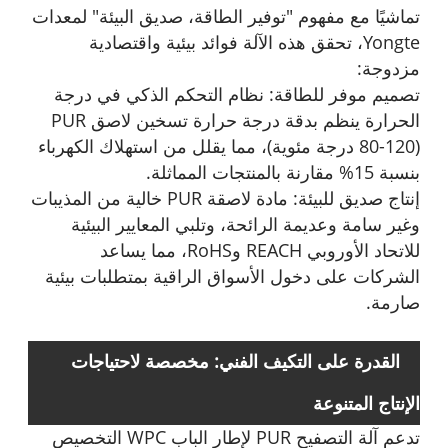
تماشيًا مع مفهوم "توفير الطاقة، صديق البيئة" لمعدات
Yongte، تحقق هذه الآلة فوائد بيئية واقتصادية
مزدوجة:
تصميم موفر للطاقة: نظام التحكم الذكي في درجة
الحرارة ينظم بدقة درجة حرارة تسخين لاصق PUR
(80-120 درجة مئوية)، مما يقلل من استهلاك الكهرباء
بنسبة 15% مقارنة بالمنتجات المماثلة.
إنتاج صديق للبيئة: مادة لاصقة PUR خالية من المذيبات
وغير سامة وعديمة الرائحة، وتلبي المعايير البيئية
للاتحاد الأوروبي REACH وRoHS، مما يساعد
الشركات على دخول الأسواق الراقية بمتطلبات بيئية
صارمة.
القدرة على التكيف الفني: مخصصة لاحتياجات
الإنتاج المتنوعة
تدعم آلة التصفيح PUR لإطار الباب WPC التخصيص