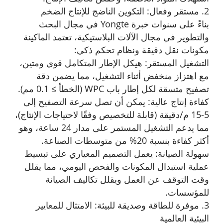
2. مستقر وفعال: التكوين الناضج للإنتاج الضخم
بناءً على سنوات خبرة Yongte في مجال البحث
والتطوير في مجال الآلات البلاستيكية، تعتمد الماكينة
مكونات نقل دقيقة ونظام تحكم ذكي:
التشغيل المستقر: هيكل الإطار المتكامل قوي ومتين،
مع اهتزاز منخفض أثناء التشغيل، مما يضمن دقة
تصفيح متسقة لكل إطار باب WPC (الخطأ ≥ 0.1 مم).
كفاءة إنتاج عالية: يمكن أن تصل سرعة التصفيح إلى
5-15 م/دقيقة (قابلة للتخصيص وفقًا لاحتياجات الإنتاج)،
مما يدعم التشغيل المستمر على مدار 24 ساعة، وهو
أكثر كفاءة بنسبة 20% من متوسطات الصناعة.
سهولة الصيانة: يعمل التصميم المعياري على تبسيط
عملية استبدال المكونات والفحص اليومي، مما يقلل
وقت التوقف عن العمل ويقلل تكاليف الصيانة
للمؤسسات.
3. موفرة للطاقة وصديقة للبيئة: الامتثال للمعايير
البيئية العالمية