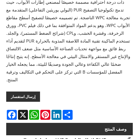
ذات درجة احترافية مصممة خصيصًا لمصنعي إطارات الأبواب، حيث
تدمج تكنولوجيا التصفيح PUR (البولي يوريثين التفاعلي) المتقدمة مع
تجربة معالجة WPC الناضجة. تم تصميمه خصيصًا لتصفيح أسطح مقاطع
الأبواب WPC، وهو يدعم المواد المتوافقة بما في ذلك فيلم PVC، وورق
الزخرفة، وقشرة الخشب، وCPL (شرائح الضغط المستمر)، والجلد.
تستخدم الماكينة تقنية المادة اللاصقة المذوبة بالحرارة PUR لتقديم أداء
ربط فائق مع مواجهة تحديات الصناعة الأساسية مثل ضعف الالتصاق
والإنتاج غير المستقر والامتثال البيئي في معالجة الأسطح. إنه يتيح إنتاجًا
ضخمًا عالي الكفاءة وعالي الجودة وصديقًا للبيئة، مما يجعله الخيار
المفضل للمؤسسات B التي تركز على التحكم في التكاليف وترقية
المنتج.
إرسال استفسار
acebook
WhatsApp
X
Pinterest
LinkedIn
Share
وصف المنتج