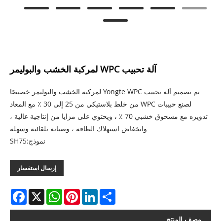
آلة تحبيب WPC لمركبة الخشب والبوليمر
تم تصميم آلة تحبيب Yongte WPC لمركبة الخشب والبوليمر خصيصًا
لصنع حبيبات WPC من خلط بلاستيكي من 25 إلى 30 ٪ مع المعاد
تدويره مع مسحوق خشبي 70 ٪ ، ويحتوي على مزايا من إنتاجية عالية ،
وانخفاض استهلاك الطاقة ، وصيانة تلقائية وسهلة
نموذج:SH75
إرسال استفسار
acebook
WhatsApp
X
Pinterest
LinkedIn
Share
وصف المنتج