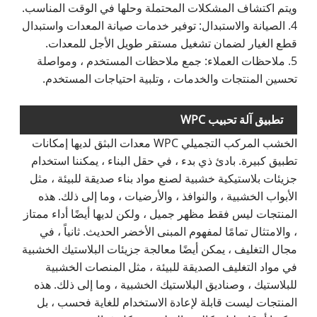
ويتم اكتشاف المشكلات المحتملة وحلها في الوقت المناسب.
4. الصيانة والاستبدال: توفير خدمات صيانة المعدات واستبدال
قطع الغيار لضمان تشغيل مستقر طويل الأجل للمعدات.
5. ملاحظات العملاء: جمع ملاحظات المستخدم ، ومواصلة
تحسين المنتجات والخدمات ، وتلبية احتياجات المستخدم.
تطبيق آلة تحبيب WPC
الخشب المركب التجميلي WPC معدات البثق لديها إمكانات
تطبيق كبيرة. بادئ ذي بدء ، في حقل البناء ، يمكننا استخدام
جزيئات بلاستيكية خشبية لصنع مواد بناء صديقة للبيئة ، مثل
الأبواب الخشبية ، والنوافذ ، والأرضيات ، وما إلى ذلك. هذه
المنتجات ليس فقط مظهر جميل ، ولكن لديها أيضًا أداء ممتاز
، والامتثال تمامًا لمفهوم المبنى الأخضر الحديث. ثانياً ، في
مجال التغليف ، يمكن أيضًا معالجة جزيئات البلاستيك الخشبية
في مواد التغليف الصديقة للبيئة ، مثل المنصات الخشبية
للبلاستيك ، وصناديق البلاستيك الخشبية ، وما إلى ذلك. هذه
المنتجات ليست قابلة لإعادة الاستخدام للغاية فحسب ، بل