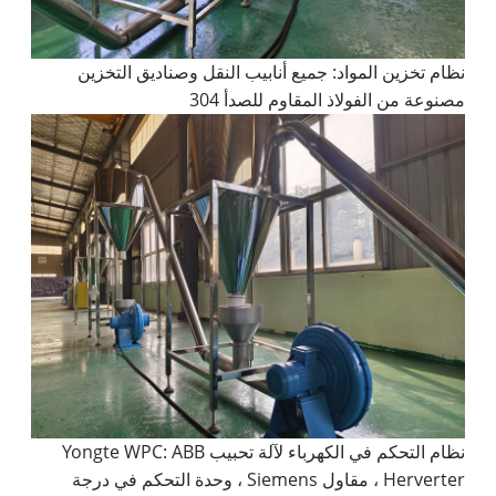
نظام تخزين المواد: جميع أنابيب النقل وصناديق التخزين
مصنوعة من الفولاذ المقاوم للصدأ 304
نظام التحكم في الكهرباء لآلة تحبيب Yongte WPC: ABB
Herverter ، مقاول Siemens ، وحدة التحكم في درجة