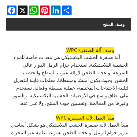
acebook
WhatsApp
X
Pinterest
LinkedIn
Share
وصف المنتج
وصف آلة الصنفرة WPC
آلة صنفرة الخشب البلاستيكي هي معدات خاصة للمواد
الخشبية البلاستيكية. استخدام حزام الرمل الدوار عالي
السرعة أو عجلة الطحن لإزالة عيوب السطح والخشب
الخشن، بحيث يكون أملسًا ومسطحًا. معلمات قابلة للتعديل
لتلبية الاحتياجات المختلفة، عملية بسيطة وفعالة. تستخدم
على نطاق واسع في الأرضيات الخشبية البلاستيكية، والسور
وغيرها من المعالجة، وتحسين جودة المنتج، ولا غنى عنه.
مبدأ العمل لآلة الصنفرة WPC
مبدأ العمل لآلة صنفرة الخشب البلاستيكي هو بشكل أساسي
تدوير حزام الرمل أو عجلة الطحن بسرعة عالية عبر المحرك.