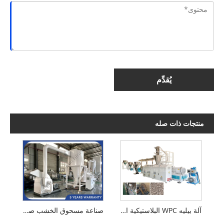
يُقدِّم
منتجات ذات صله
آلة بيليه WPC البلاستيكية المعاد تدويرها
صناعة مسحوق الخشب صنع آلة الطاحونة