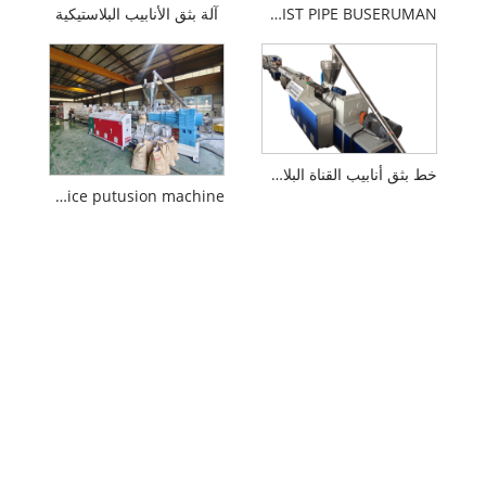
90-315mm PVC DRIST PIPE BUSERUMAN
آلة بثق الأنابيب البلاستيكية
خط بثق أنابيب القناة البلاستيكية
280-560mm pvc muice putusion machine