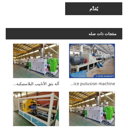
يُقدِّم
منتجات ذات صله
160-315mm pvc muice putusion machine
آلة بثق الأنابيب البلاستيكية Yongte