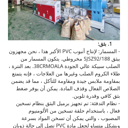
1. بثق
:
- المسمار: لإنتاج أنبوب PVC الأكبر هذا ، نحن مجهزون
ببثق SJSZ92/188 مخروطي. يتكون المسمار من
الصلب سبيكة عالي الجودة 38CRMOALA. بعد النترة ،
طلاء الكروم الصلب وغيرها من العلاجات ، فإنه يتمتع
بمقاومة ملابس جيدة ومقاومة للتآكل ، مما قد يضمن
الصلاص الفعال وقذف المادة. يمكن أن يوفر ضغط
بثق كافي وقدرة تلوين.
- نظام التدفئة: تم تجهيز برميل البثق بنظام تسخين
فعال ، باستخدام حلقة تسخين من الألومنيوم
المصبوب ، والتي يمكن أن تسخن المواد بسرعة
وبشكل متساو لجعل مادة PVC تصل إلى حالة ذوبان