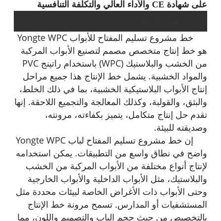
على شهادة CE والأداء العالي والتكلفة التنافسية
1، وصف المنتج
خط مشروع تسليم المفتاح للأبواب Yongte WPC
هو خط إنتاج متخصص مصمم لتصنيع الأبواب المركبة
من الخشب والبلاستيك (WPC) باستخدام راتينج PVC
والمواد الخشبية. يشمل خط الإنتاج هذا جميع مراحل
إنتاج الأبواب البلاستيكية الخشبية، بما في ذلك الخلط،
والبثق، والقولبة، وكذلك المعالجة والتجميع اللاحقة. إنها
تقدم حل إنتاج متكامل، يتميز بكفاءته، مرونته،
وصديقته للبيئة.
إن خط مشروع تسليم المفتاح لباب Yongte WPC
واضح في نطاق واسع من التطبيقات. يمكن استخدامه
لإنتاج أنواع مختلفة من الأبواب المركبة من الخشب
والبلاستيك، مثل الأبواب الداخلية والأبواب الخارجية
وحتى الأبواب ذات الأغراض الخاصة لبيئات محددة مثل
المستشفيات أو المدارس. تسمح مرونة خط الإنتاج
بالتخصيص من حيث حجم الباب والتصميم واللون، مما