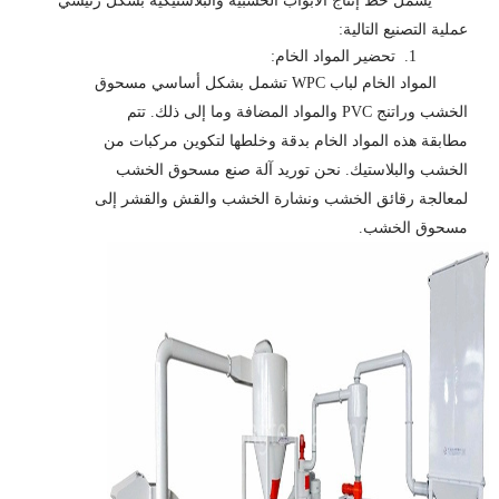
يشمل خط إنتاج الأبواب الخشبية والبلاستيكية بشكل رئيسي
عملية التصنيع التالية:
1.
تحضير المواد الخام:
المواد الخام لباب WPC تشمل بشكل أساسي مسحوق
الخشب وراتنج PVC والمواد المضافة وما إلى ذلك. تتم
مطابقة هذه المواد الخام بدقة وخلطها لتكوين مركبات من
الخشب والبلاستيك. نحن توريد آلة صنع مسحوق الخشب
لمعالجة رقائق الخشب ونشارة الخشب والقش والقشر إلى
مسحوق الخشب.