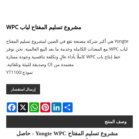
مشروع تسليم المفتاح لباب WPC
Yongte هي أكبر شركة مصنعة تقع في الصين لمشروع تسليم المفتاح
لباب WPC مع المعدات الكاملة وخدمة ما بعد البيع العالمية. نحن نوفر
خط إنتاج باب WPC كاملًا بأداء عالٍ وتكلفة تنافسية وجودة ممتازة
معتمدة من CE وصديقة للبيئة وتلقائية.
نموذج:YT1100
إرسال استفسار
acebook
WhatsApp
X
Pinterest
LinkedIn
Share
وصف المنتج
مشروع تسليم المفتاح Yongte WPC - حاصل