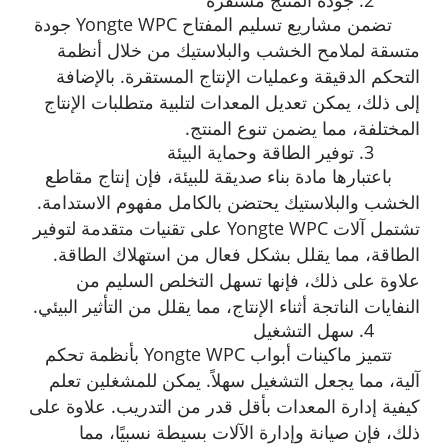
2. جودة المنتج مستقرة
تضمن مشاريع تسليم المفتاح Yongte WPC جودة
متسقة لملامح الخشب والبلاستيك من خلال أنظمة
التحكم الدقيقة وعمليات الإنتاج المستقرة. بالإضافة
إلى ذلك، يمكن تعديل المعدات لتلبية متطلبات الإنتاج
المختلفة، مما يضمن تنوع المنتج.
3. توفير الطاقة وحماية البيئة
باعتبارها مادة بناء صديقة للبيئة، فإن إنتاج مقاطع
الخشب والبلاستيك يحتضن بالكامل مفهوم الاستدامة.
تشتمل آلات Yongte WPC على تقنيات متقدمة لتوفير
الطاقة، مما يقلل بشكل فعال من استهلاك الطاقة.
علاوة على ذلك، فإنها تسهل التخلص السليم من
النفايات الناتجة أثناء الإنتاج، مما يقلل من التأثير البيئي.
4. سهل التشغيل
تتميز ماكينات أبواب Yongte WPC بأنظمة تحكم
آلية، مما يجعل التشغيل سهلاً. يمكن للمشغلين تعلم
كيفية إدارة المعدات بأقل قدر من التدريب. علاوة على
ذلك، فإن صيانة وإدارة الآلات بسيطة نسبيًا، مما