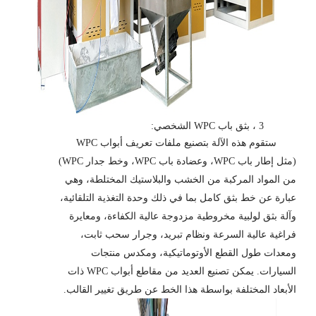
3 ، بثق باب WPC الشخصي:
ستقوم هذه الآلة بتصنيع ملفات تعريف أبواب WPC
(مثل إطار باب WPC، وعضادة باب WPC، وخط جدار WPC)
من المواد المركبة من الخشب والبلاستيك المختلطة، وهي
عبارة عن خط بثق كامل بما في ذلك وحدة التغذية التلقائية،
وآلة بثق لولبية مخروطية مزدوجة عالية الكفاءة، ومعايرة
فراغية عالية السرعة ونظام تبريد، وجرار سحب ثابت،
ومعدات طول القطع الأوتوماتيكية، ومكدس منتجات
السيارات. يمكن تصنيع العديد من مقاطع أبواب WPC ذات
الأبعاد المختلفة بواسطة هذا الخط عن طريق تغيير القالب.