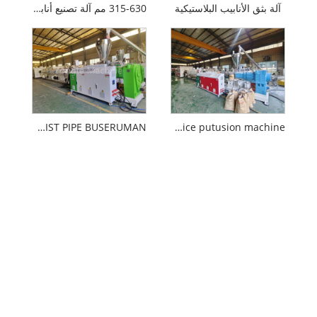
آلة بثق الأنابيب البلاستيكية
315-630 مم آلة تصنيع أنابيب PVC
90-315mm PVC DRIST PIPE BUSERUMAN
280-560mm pvc muice putusion machine