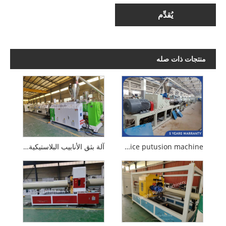
يُقدِّم
منتجات ذات صله
160-315mm pvc muice putusion machine
آلة بثق الأنابيب البلاستيكية Yongte