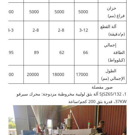
خزان
6000
5000
5000
5000
فراغ (مم)
آلة القطع
0.4-3
2-8
2-8
3-12
(م/دقيقة)
إجمالي
الطاقة
66
62
89
95
(كيلوواط)
الطول
20500
20000
18000
17000
الإجمالي (مم)
صور مفصلة
1، SJSZ65/132 آلة بثق لولبية مخروطية مزدوجة: محرك سيرفو
37KW، قدرة بثق 200 كجم/ساعة