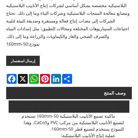
البلاستيكية مخصصة بشكل أساسي لشركات إنتاج الأنابيب البلاستيكية
ومصانع معالجة المنتجات البلاستيكية وشركات البناء وما إلى ذلك. تحتاج
الشركات إلى معدات إنتاج فعالة ومستقرة وصديقة للبيئة لتلبية
احتياجات السيناريوهات المختلفة ومجالات التطبيق، مثل إمدادات المياه
والصرف الصحي والغاز والكيماويات والزراعة وما إلى ذلك.
نموذج:50-160mm
إرسال استفسار
acebook
WhatsApp
X
Pinterest
LinkedIn
Share
وصف المنتج
50-160mm الأنابيب البلاستيكية ماكينة المورد سعر المصنع
ماكينة تصنيع الأنابيب البلاستيكية 50-160mm تستخدم
لتصنيع الأنابيب البلاستيكية من مركب PVC وCaCo3، وهذا
النموذج يستخدم لتصنيع قطر 50-160mm.
عملية إنتاج الأنابيب البلاستيكية: