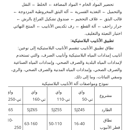
تحضير المواد الخام + المواد المضافة ← الخلط ← النقل
والتحميل ← التغذية القسرية ← آلة البثق المخروطية المزدوجة ←
قالب البثق ← غلاف التحجيم ← صندوق تشكيل الفراغ بالرش ←
جرار زاحف ← آلة القطع ← رف تكديس الأنابيب ← المنتج النهائي
اختبار التعبئة والتغليف.
تطبيق الأنابيب البلاستيكية:
نطاق تطبيق الأنابيب تنقسم الأنابيب البلاستيكية إلى نوعين:
أنابيب إمدادات المياه البلاستيكية وأنابيب الصرف، والتي تستخدم
لإمدادات المياه البلدية والصرف الصحي، وإمدادات المياه الصناعية
والصرف الصحي، وإمدادات المياه المدنية والصرف الصحي، والري،
وسقي النباتات، وما إلى ذلك.
نموذج ومواصفات آلة الأنابيب البلاستيكية
واي
واي
واي
واي
مشروع
تي-50
تي-110
تي-160
تي-250
الطارد
SJZ45
SJZ55
SJZ65
SJZ65
نطاق
110-
63-160
50-110
16-40
قطر الأنبوب
250