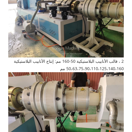
2 ، قالب الأنابيب البلاستيكية 50-160 مم: إنتاج الأنابيب البلاستيكية
50،63،75،90،110،125،140،160 مم