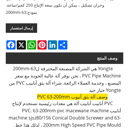
وخزان تشكيل ، يمكن أن تكون سعة الإنتاج 250 كجم/ساعة.
نموذج:63-200mm
إرسال استفسار
acebook
WhatsApp
X
Pinterest
LinkedIn
Share
وصف المنتج
Yongte هي الشركة المصنعة المحترفة ل
63-200mm
PVC Pipe Machine ، نحن نوفر آلة عالية الجودة مع سعر
المصنع ، وخدمة العملاء الرائعة. شراء آلة بثق أنابيب PVC من
Yongte خيار جيد
وصف آلة بثق أنبوب PVC 63-200mm
PVC أنابيب أنابيب آلة هي معدات رئيسية تستخدم لإنتاج
أنابيب PVC. 63-200mm pvc macewane machine
machine sjsz80/156 Conical Double Screwer and 63-
200mm High Speed ​​PVC Pipe Mould ، لذلك هذا خط