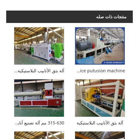
منتجات ذات صله
160-315mm pvc muice putusion machine
آلة بثق الأنابيب البلاستيكية Yongte
آلة بثق الأنابيب البلاستيكية
315-630 مم آلة تصنيع أنابيب PVC