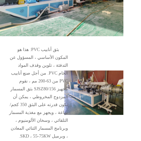
بثق أنابيب PVC: هذا هو
المكون الأساسي ، المسؤول عن
التدفئة ، تلوين وقذف المواد
الخام PVC. من أجل صنع أنابيب
PVC من 63-200 مم ، نقوم
بتجهيز SJSZ80/156 بثق المسمار
المزدوج المخروطي ، يمكن أن
تكون قدرته على البثق 350 كجم/
ساعة ، ويجهز مع مغذية المسمار
التلقائي ، وسخان الألومنيوم ،
وبرنامج المسمار الثنائي المعادن
، وبرميل SKD ، 55-75KW.