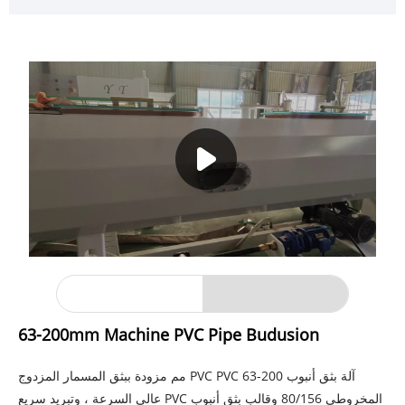
63-200mm Machine PVC Pipe Budusion
آلة بثق أنبوب PVC PVC 63-200 مم مزودة ببثق المسمار المزدوج
المخروطي 80/156 وقالب بثق أنبوب PVC عالي السرعة ، وتبريد سريع