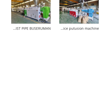
90-315mm PVC DRIST PIPE BUSERUMAN
280-560mm pvc muice putusion machine