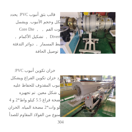
قالب بثق أنبوب PVC: يحدد
شكل وحجم الأنبوب. ويشمل
يموت الفم ， Core Die ，
Diverter ， تشكيل الأكمام ，
ضبط المسمار ， دوائر التدفئة
， توصيل الحافة
خزان تكوين أنبوب PVC:
يبرد خزان تكوين الفراغ ويشكل
الأنبوب المقذوف للحفاظ عليه
في شكل معين. تم تجهيزه
بمضخة فراغ 5.5 كيلو واط*2 و 4
كيلو وات*2 مضخة المياه. الخزان
مصنوع من الفولاذ المقاوم للصدأ
304